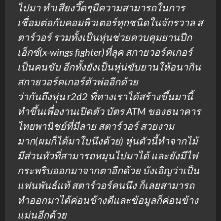
ไปมา ทำเสียงวี๊ดๆมีความสามารถในการ
เชื่อมต่อกับคอมพิวเตอร์ทุกชนิดในจักรวาล ส
ตาร์วอร์ รวมทั้งเป็นหุ่นช่วยควบคุมยานปีก
เอ็กซ์(x-wings fighter)ที่ลุค สกายวอร์คเกอร์
เป็นคนขับ อีกทั้งยังเป็นหุ่น่ขับยานให้อนากิน
สกายวอร์คเกอร์ตัวพ่ออีกด้วย
ว่ากันถึงหุ่น r2d2 ที่ทางเราได้สร้างขึ้นมานี้
ทำขึ้นเพื่องานเปิดตัว บัตร ATM ของธนาคาร
ไทยพานิชย์ที่มีลาย สตาร์วอร์ สวยงาม
มาก(ผมก็ได้มาใบนึงด้วย) หุ่นตัวนี้ทำจากไม้
มีส่วนหัวที่สามารถหมุนไปมาได้ และยังมีไฟ
กระพริบออกมาจากตาอีกด้วย บังเอิญว่าเป็น
แฟนพันธ์แท้ สตาร์วอร์คนนึง ก็เลยสามารถ
ทำออกมาได้ค่อนข้างดีและข้อมูลก็ค่อนข้าง
แม่นอีกด้วย