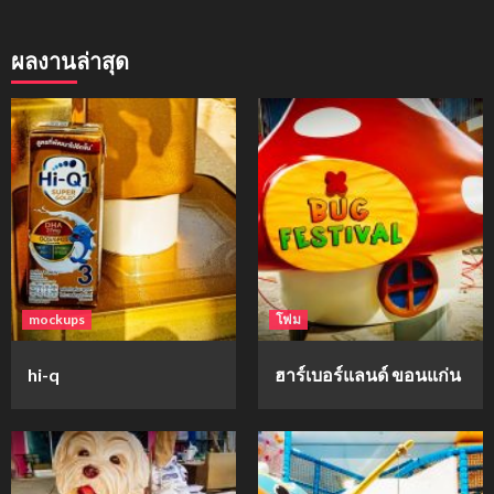
ผลงานล่าสุด
mockups
โฟม
hi-q
ฮาร์เบอร์แลนด์ ขอนแก่น