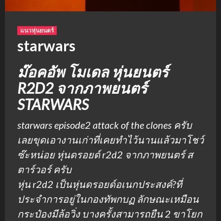
แนวหุ่นยนตร์
starwars
ม๊อคอัพ โมเดล หุ่นยนตร์
R2D2 จากภาพยนตร์
STARWARS
starwars episode2 attack of the clones ครับ
เลยขุดเอางานเก่าที่เคยทำไว้นานแล้วมาโชว์
ซ๊ะหน่อย หุ่นดรอยด์ r2d2 จากภาพยนตร์ ส
ตาร์วอร์ ครับ
หุ่น r2d2 เป็นหุ่นดรอยด์อเนกประสงค์?ที่
ประจำการอยู่ในกองทัพกบฏ ลักษณะเหมือน
กระป๋องมีล้อวิ่ง บางครั้งสามารถยืน 2 ขาโยก