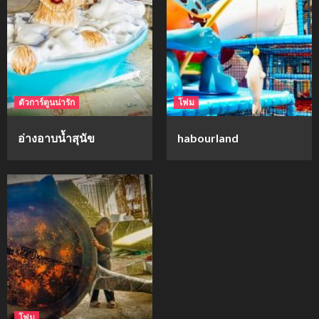
ตัวการ์ตูนน่ารัก
โฟม
อ่างอาบน้ำสุนัข
habourland
โฟม