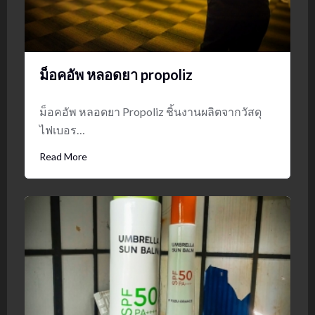
ม็อคอัพ หลอดยา propoliz
ม็อคอัพ หลอดยา Propoliz ชิ้นงานผลิตจากวัสดุ
ไฟเบอร…
Read More