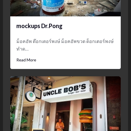
mockups Dr.Pong
ม็อคอัพ ด๊อกเตอร์พงษ์ ม็อคอัพขวด ด็อกเตอร์พงษ์
ทำด…
Read More