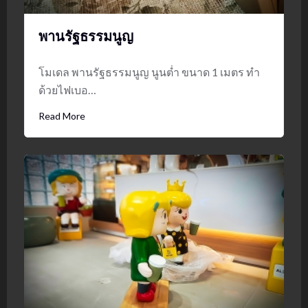
พานรัฐธรรมนูญ
โมเดล พานรัฐธรรมนูญ นูนต่ำ ขนาด 1 เมตร ทำ
ด้วยไฟเบอ…
Read More