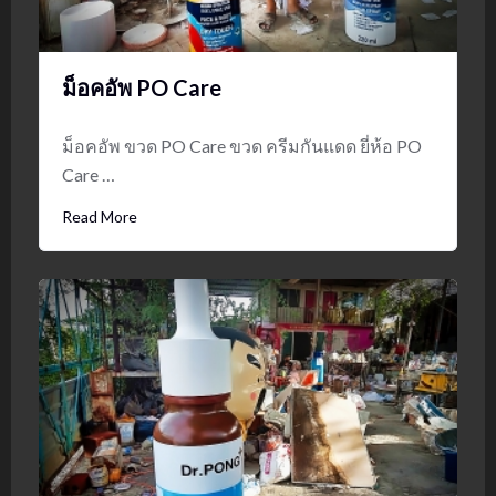
ม็อคอัพ PO Care
ม็อคอัพ ขวด PO Care ขวด ครีมกันแดด ยี่ห้อ PO
Care …
Read More