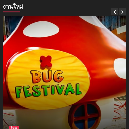
งานใหม่
mockups
soul young
3
mockups
ม็อคอัพขวด bsab
4
mockups
ม็อคอัพน้ำมันวังว่าน
5
โฟม