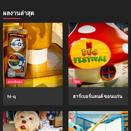
ผลงานล่าสุด
mockups
โฟม
hi-q
ฮาร์เบอร์แลนด์ ขอนแก่น