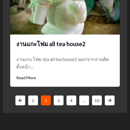
งานแกะโฟม all tea house2
งานแกะโฟม หุ่น all tea house2 นอกจากงานติด
ตั้งหน้า…
Read More
1
2
3
4
…
10