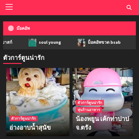
ม๊อคอัพ
soul young
ม็อคอัพขวด bsab
ม็อคอ
ตัวการ์ตูนน่ารัก
ตัวการ์ตูนน่ารัก
หุ่นร้านอาหาร
น้องพยูน เค้กท่าปาป
ตัวการ์ตูนน่ารัก
อ่างอาบน้ำสุนัข
จ.ตรัง