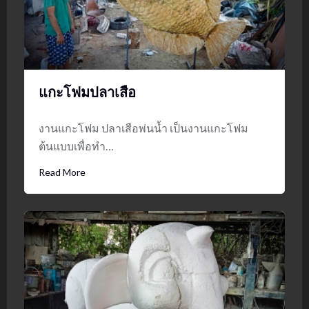
แกะโฟมปลาเสือ
งานแกะโฟม ปลาเสือพ่นน้ำ เป็นงานแกะโฟม
ต้นแบบเพื่อทำ…
Read More