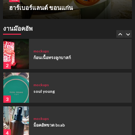
ฮาร์เบอร์แลนด์ ขอนแก่น
mockups
hi-q
งานม๊อคอัพ
1
mockups
ก้อนเนื้อทรงลูกบาสก์
2
mockups
soul young
3
mockups
ม็อคอัพขวด bsab
4