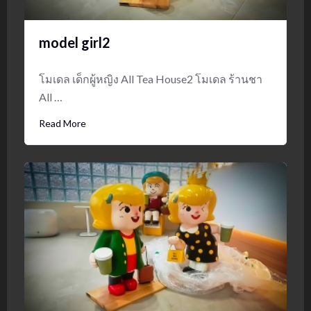
model girl2
โมเดล เด็กผู้หญิง All Tea House2 โมเดล ร้านชา
All …
Read More