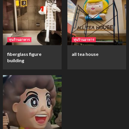
mockups
ม็อคอัพขวด bsab
4
หุ่นร้านอาหาร
หุ่นร้านอาหาร
mockups
fiberglass figure
all tea house
ม็อคอัพน้ำมันวังว่าน
building
5