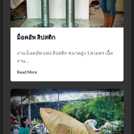
ม็อคอัพ ลิปสติก
งาน ม็อคอัพ แท่ง ลิปสติก ขนาดสูง 1.4 เมตร เนื้อ
งาน…
Read More