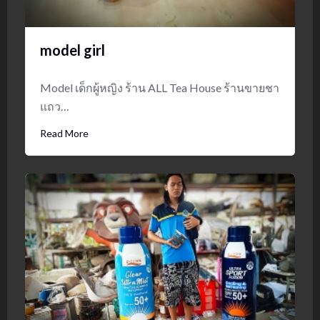
model girl
Model เด็กผู้หญิง ร้าน ALL Tea House ร้านขายชา
แถว…
Read More