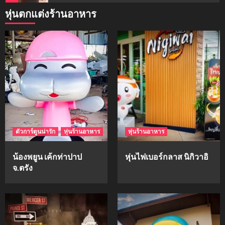
หุ่นตกแต่งร้านอาหาร
mockups
ม็อคอัพน้ำมันวังว่าน
5
mockups
hi-q
1
ตัวการ์ตูนน่ารัก
หุ่นร้านอาหาร
หุ่นร้านอาหาร
mockups
ก้อนเนื้อทรงลูกบาสก์
น้องพยูน เค้กท่าปาป
หุ่นไฟเบอร์กลาส นิกิวาอิ
2
จ.ตรัง
mockups
soul young
3