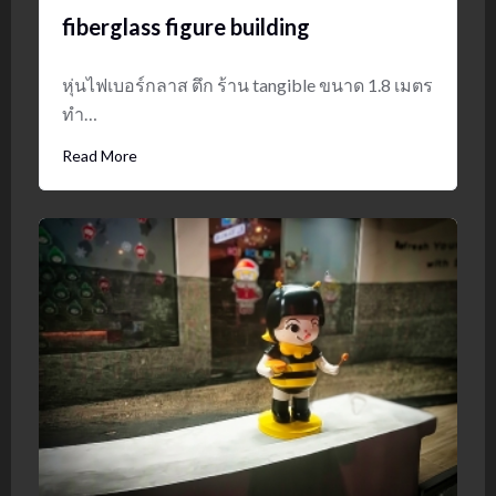
fiberglass figure building
หุ่นไฟเบอร์กลาส ตึก ร้าน tangible ขนาด 1.8 เมตร
ทำ…
Read More