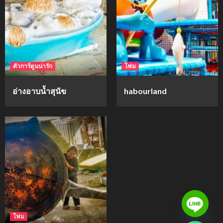
ตัวการ์ตูนน่ารัก
โฟม
อ่างอาบน้ำสุนัข
habourland
โฟม