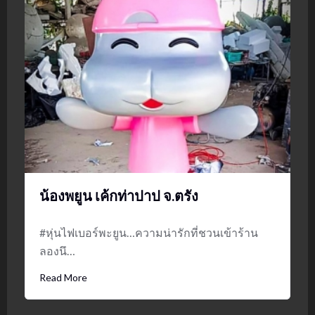
น้องพยูน เค้กท่าปาป จ.ตรัง
#หุ่นไฟเบอร์พะยูน…ความน่ารักที่ชวนเข้าร้าน
ลองนึ…
Read More