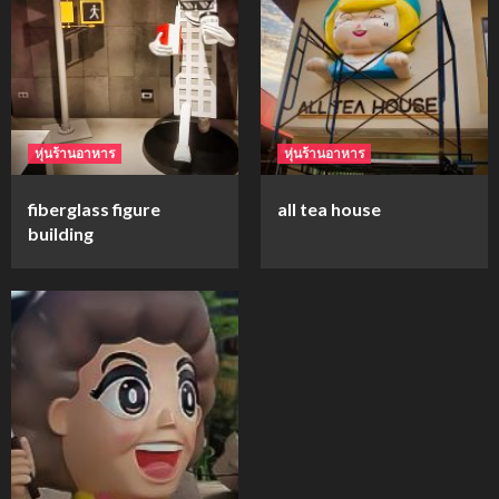
mockups
ม็อคอัพขวด bsab
4
หุ่นร้านอาหาร
หุ่นร้านอาหาร
mockups
fiberglass figure
all tea house
ม็อคอัพน้ำมันวังว่าน
building
5