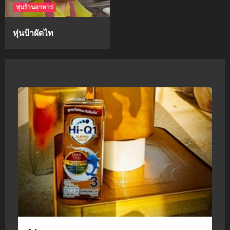
หุ่นร้านอาหาร
หุ่นป้าผัดไท