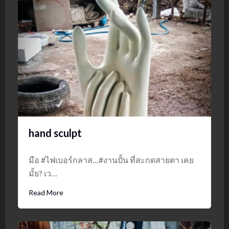
hand sculpt
มือ #ไฟเบอร์กลาส…#งานปั้น ที่สะกดสายตา เคย
มั้ย? เว…
Read More