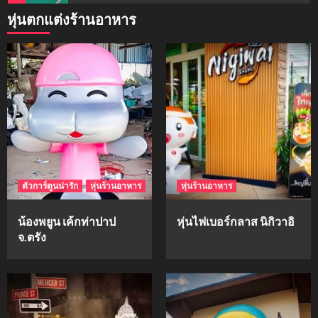
หุ่นตกแต่งร้านอาหาร
mockups
ม็อคอัพน้ำมันวังว่าน
5
mockups
hi-q
1
ตัวการ์ตูนน่ารัก
หุ่นร้านอาหาร
หุ่นร้านอาหาร
mockups
ก้อนเนื้อทรงลูกบาสก์
น้องพยูน เค้กท่าปาป
หุ่นไฟเบอร์กลาส นิกิวาอิ
2
จ.ตรัง
mockups
soul young
3