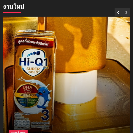
งานใหม่
mockups
soul young
3
mockups
ม็อคอัพขวด bsab
4
mockups
ม็อคอัพน้ำมันวังว่าน
5
mockups