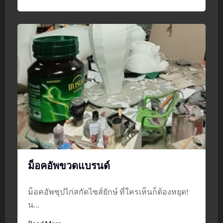
ม็อคอัพขวดแบรนด์
ม็อคอัพซุปไก่สกัดไซส์ยักษ์ ที่ใครเห็นก็ต้องหยุด!
น…