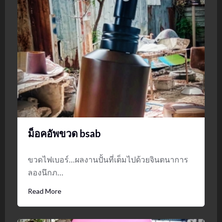
ม็อคอัพขวด bsab
ขวดไฟเบอร์…ผลงานปั้นที่เต็มไปด้วยจินตนาการ
ลองนึกภ…
Read More