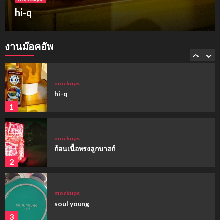
hi-q
mockups
hi-q
งานม๊อคอัพ
1
mockups
ก้อนเนื้อทรงลูกบาสก์
2
mockups
soul young
3
mockups
ม็อคอัพขวด bsab
4