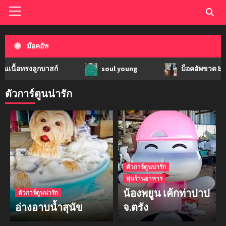
ม๊อคอัพ
รงลูกบาสก์
soul young
ม็อคอัพขวด bsab
ตัวการ์ตูนน่ารัก
ตัวการ์ตูนน่ารัก
หุ่นร้านอาหาร
น้องพยูน เค้กท่าปาป
ตัวการ์ตูนน่ารัก
อ่างอาบน้ำสุนัข
จ.ตรัง