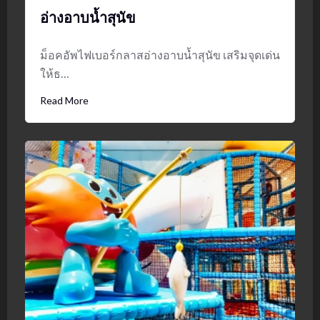
อ่างอาบน้ำสุนัข
ม็อคอัพไฟเบอร์กลาสอ่างอาบน้ำสุนัข เสริมจุดเด่น
ให้ธ…
Read More