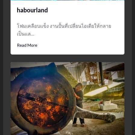
habourland
โฟมเคลือบแข็ง งานปั้นที่เปลี่ยนไอเดียให้กลาย
เป็นแล…
Read More