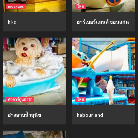
mockups
โฟม
hi-q
ฮาร์เบอร์แลนด์ ขอนแก่น
ตัวการ์ตูนน่ารัก
โฟม
อ่างอาบน้ำสุนัข
habourland