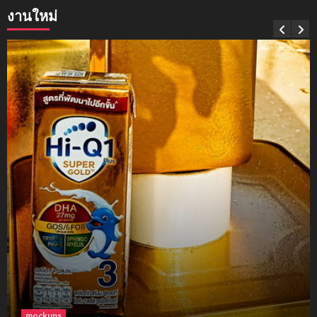
งานใหม่
mockups
soul young
3
mockups
ม็อคอัพขวด bsab
4
mockups
ม็อคอัพน้ำมันวังว่าน
5
โฟม