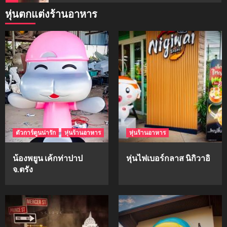
หุ่นตกแต่งร้านอาหาร
mockups
ม็อคอัพน้ำมันวังว่าน
5
mockups
hi-q
1
ตัวการ์ตูนน่ารัก
หุ่นร้านอาหาร
หุ่นร้านอาหาร
mockups
ก้อนเนื้อทรงลูกบาสก์
น้องพยูน เค้กท่าปาป
หุ่นไฟเบอร์กลาส นิกิวาอิ
2
จ.ตรัง
mockups
soul young
3