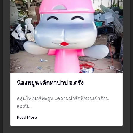
น้องพยูน เค้กท่าปาป จ.ตรัง
#หุ่นไฟเบอร์พะยูน…ความน่ารักที่ชวนเข้าร้าน
ลองนึ…
Read More