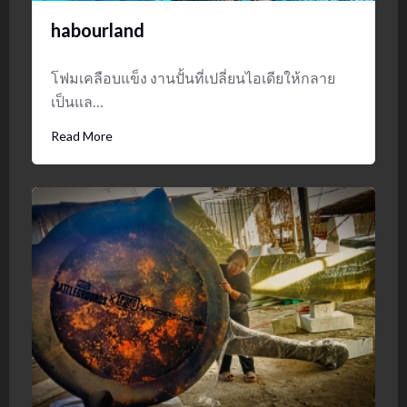
habourland
โฟมเคลือบแข็ง งานปั้นที่เปลี่ยนไอเดียให้กลาย
เป็นแล…
Read More