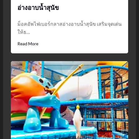
อ่างอาบน้ำสุนัข
ม็อคอัพไฟเบอร์กลาสอ่างอาบน้ำสุนัข เสริมจุดเด่น
ให้ธ…
Read More