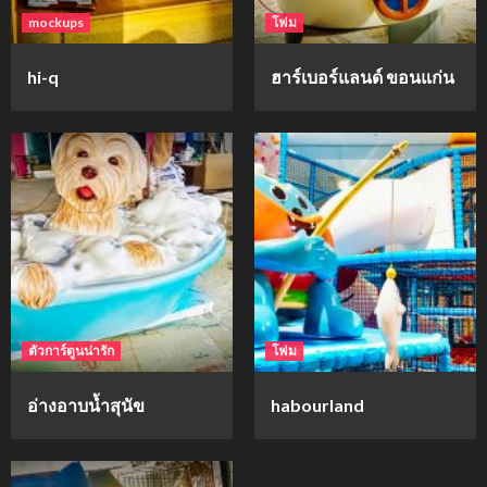
mockups
โฟม
hi-q
ฮาร์เบอร์แลนด์ ขอนแก่น
ตัวการ์ตูนน่ารัก
โฟม
อ่างอาบน้ำสุนัข
habourland