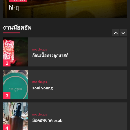
ฮาร์เบอร์แลนด์ ขอนแก่น
mockups
hi-q
งานม๊อคอัพ
1
mockups
ก้อนเนื้อทรงลูกบาสก์
2
mockups
soul young
3
mockups
ม็อคอัพขวด bsab
4