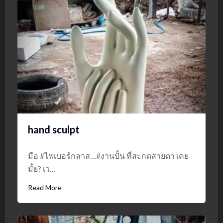
hand sculpt
มือ #ไฟเบอร์กลาส…#งานปั้น ที่สะกดสายตา เคย
มั้ย? เว…
Read More