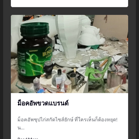
ม็อคอัพขวดแบรนด์
ม็อคอัพซุปไก่สกัดไซส์ยักษ์ ที่ใครเห็นก็ต้องหยุด!
น…