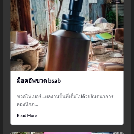
ม็อคอัพขวด bsab
ขวดไฟเบอร์…ผลงานปั้นที่เต็มไปด้วยจินตนาการ
ลองนึกภ…
Read More