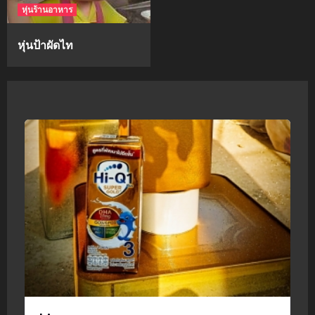
หุ่นร้านอาหาร
หุ่นป้าผัดไท