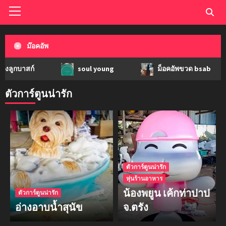
ม๊อคอัพ
สก์
soul young
ม็อคอัพขวด bsab
ตัวการ์ตูนน่ารัก
ตัวการ์ตูนน่ารัก
หุ่นร้านอาหาร
น้องพยูน เค้กท่าปาป
ตัวการ์ตูนน่ารัก
อ่างอาบน้ำสุนัข
จ.ตรัง