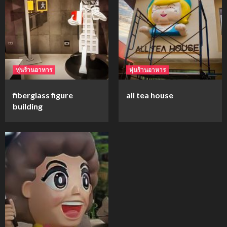
mockups
ม็อคอัพขวด bsab
4
หุ่นร้านอาหาร
หุ่นร้านอาหาร
mockups
fiberglass figure
all tea house
ม็อคอัพน้ำมันวังว่าน
building
5