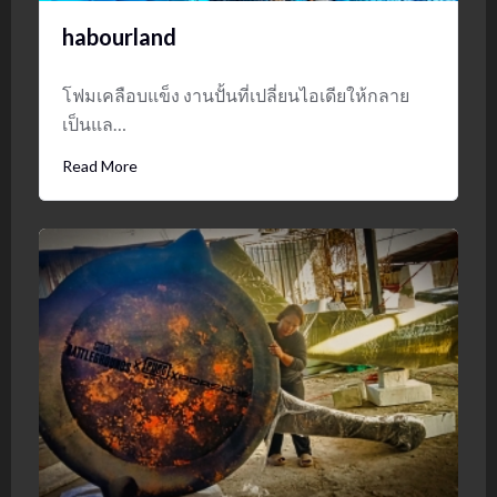
habourland
โฟมเคลือบแข็ง งานปั้นที่เปลี่ยนไอเดียให้กลาย
เป็นแล…
Read More