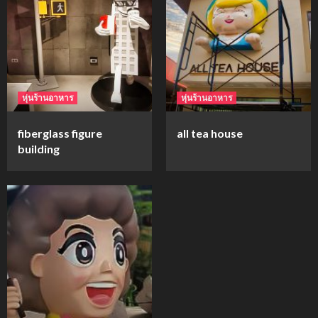
mockups
ม็อคอัพขวด bsab
4
หุ่นร้านอาหาร
หุ่นร้านอาหาร
mockups
fiberglass figure
all tea house
ม็อคอัพน้ำมันวังว่าน
building
5