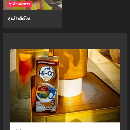
หุ่นร้านอาหาร
หุ่นป้าผัดไท