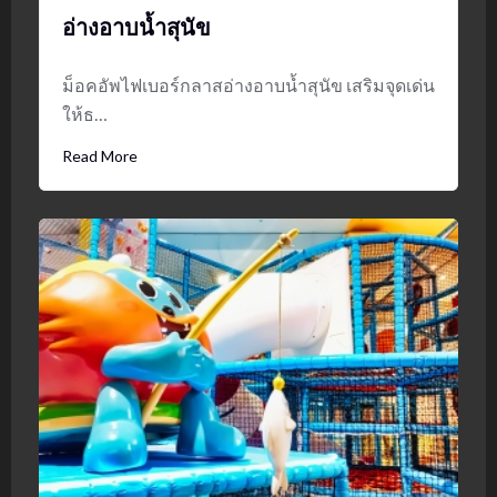
อ่างอาบน้ำสุนัข
ม็อคอัพไฟเบอร์กลาสอ่างอาบน้ำสุนัข เสริมจุดเด่น
ให้ธ…
Read More