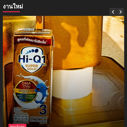
งานใหม่
mockups
soul young
3
mockups
ม็อคอัพขวด bsab
4
mockups
ม็อคอัพน้ำมันวังว่าน
5
โฟม