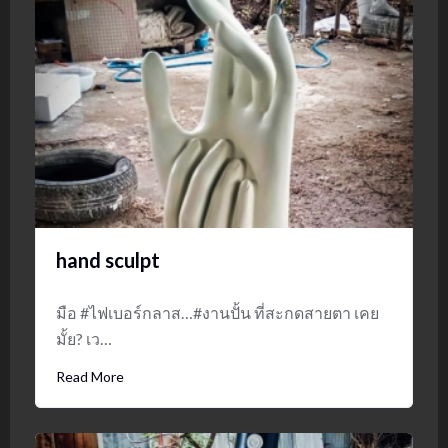
hand sculpt
มือ #ไฟเบอร์กลาส…#งานปั้น ที่สะกดสายตา เคย
มั้ย? เว…
Read More