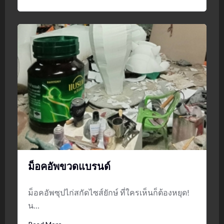
ม็อคอัพขวดแบรนด์
ม็อคอัพซุปไก่สกัดไซส์ยักษ์ ที่ใครเห็นก็ต้องหยุด!
น…