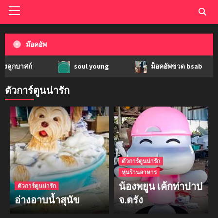
ม๊อคอัพ
ก์
soul young
ม็อคอัพขวด bsab
ตัวการ์ตูนน่ารัก
ตัวการ์ตูนน่ารัก
หุ่นร้านอาหาร
น้องพยูน เค้กท่าปาป
ตัวการ์ตูนน่ารัก
อ่างอาบน้ำสุนัข
จ.ตรัง