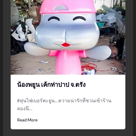
น้องพยูน เค้กท่าปาป จ.ตรัง
#หุ่นไฟเบอร์พะยูน…ความน่ารักที่ชวนเข้าร้าน
ลองนึ…
Read More