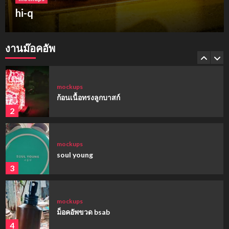
ฮาร์เบอร์แลนด์ ขอนแก่น
mockups
hi-q
งานม๊อคอัพ
1
mockups
ก้อนเนื้อทรงลูกบาสก์
2
mockups
soul young
3
mockups
ม็อคอัพขวด bsab
4