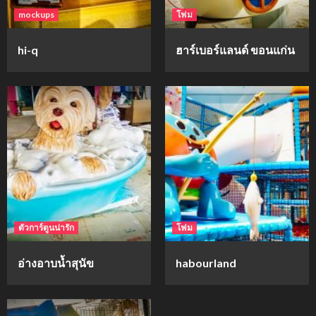
mockups
โฟม
hi-q
ฮาร์เบอร์แลนด์ ขอนแก่น
ตัวการ์ตูนน่ารัก
โฟม
อ่างอาบน้ำสุนัข
habourland