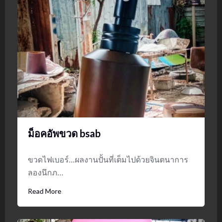
ม็อคอัพขวด bsab
ขวดไฟเบอร์…ผลงานปั้นที่เต็มไปด้วยจินตนาการ
ลองนึกภ…
Read More