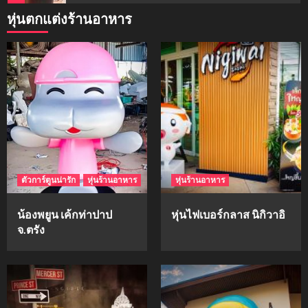
หุ่นตกแต่งร้านอาหาร
mockups
ม็อคอัพน้ำมันวังว่าน
5
mockups
hi-q
1
ตัวการ์ตูนน่ารัก
หุ่นร้านอาหาร
หุ่นร้านอาหาร
mockups
ก้อนเนื้อทรงลูกบาสก์
น้องพยูน เค้กท่าปาป
หุ่นไฟเบอร์กลาส นิกิวาอิ
2
จ.ตรัง
mockups
soul young
3