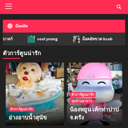
ม๊อคอัพ
soul young
ม็อคอัพขวด bsab
ม็
ตัวการ์ตูนน่ารัก
ตัวการ์ตูนน่ารัก
หุ่นร้านอาหาร
น้องพยูน เค้กท่าปาป
ตัวการ์ตูนน่ารัก
อ่างอาบน้ำสุนัข
จ.ตรัง