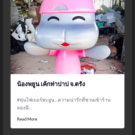
น้องพยูน เค้กท่าปาป จ.ตรัง
#หุ่นไฟเบอร์พะยูน…ความน่ารักที่ชวนเข้าร้าน
ลองนึ…
Read More