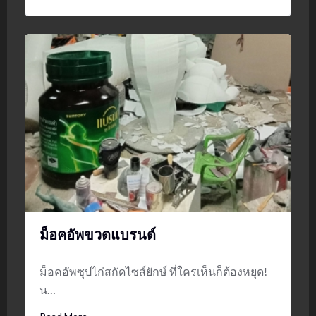
ม็อคอัพขวดแบรนด์
ม็อคอัพซุปไก่สกัดไซส์ยักษ์ ที่ใครเห็นก็ต้องหยุด!
น…