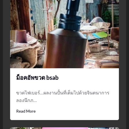
ม็อคอัพขวด bsab
ขวดไฟเบอร์…ผลงานปั้นที่เต็มไปด้วยจินตนาการ
ลองนึกภ…
Read More