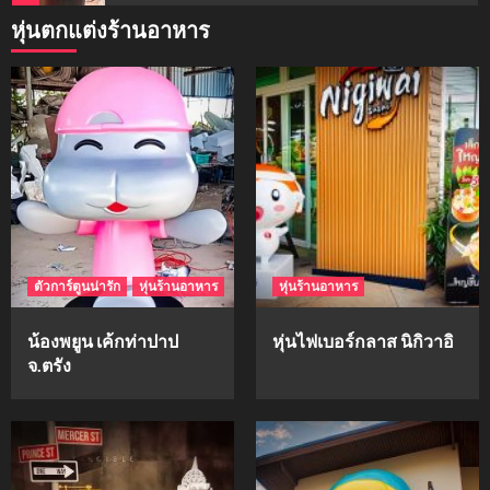
หุ่นตกแต่งร้านอาหาร
mockups
ม็อคอัพน้ำมันวังว่าน
5
mockups
hi-q
1
ตัวการ์ตูนน่ารัก
หุ่นร้านอาหาร
หุ่นร้านอาหาร
mockups
ก้อนเนื้อทรงลูกบาสก์
น้องพยูน เค้กท่าปาป
หุ่นไฟเบอร์กลาส นิกิวาอิ
2
จ.ตรัง
mockups
soul young
3