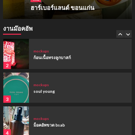
ฮาร์เบอร์แลนด์ ขอนแก่น
mockups
hi-q
งานม๊อคอัพ
1
mockups
ก้อนเนื้อทรงลูกบาสก์
2
mockups
soul young
3
mockups
ม็อคอัพขวด bsab
4