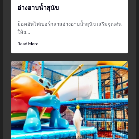
อ่างอาบน้ำสุนัข
ม็อคอัพไฟเบอร์กลาสอ่างอาบน้ำสุนัข เสริมจุดเด่น
ให้ธ…
Read More