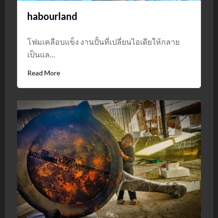
habourland
โฟมเคลือบแข็ง งานปั้นที่เปลี่ยนไอเดียให้กลาย
เป็นแล…
Read More