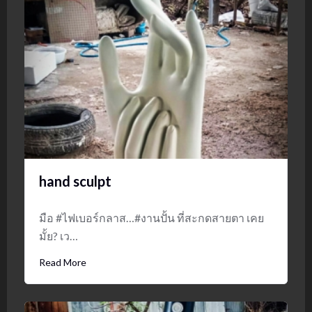
hand sculpt
มือ #ไฟเบอร์กลาส…#งานปั้น ที่สะกดสายตา เคย
มั้ย? เว…
Read More