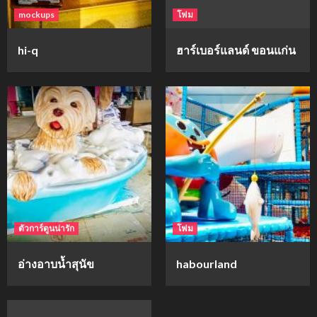
mockups
โฟม
hi-q
ฮาร์เบอร์แลนด์ ขอนแก่น
ตัวการ์ตูนน่ารัก
โฟม
อ่างอาบน้ำสุนัข
habourland