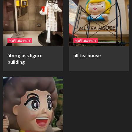
mockups
ม็อคอัพขวด bsab
4
หุ่นร้านอาหาร
หุ่นร้านอาหาร
mockups
fiberglass figure
all tea house
ม็อคอัพน้ำมันวังว่าน
building
5