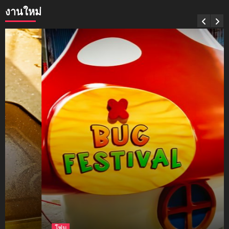
งานใหม่
mockups
soul young
3
mockups
ม็อคอัพขวด bsab
4
mockups
ม็อคอัพน้ำมันวังว่าน
5
โฟม