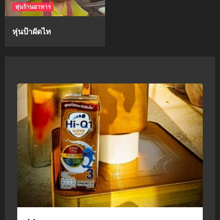
หุ่นร้านอาหาร
หุ่นป้าผัดไท