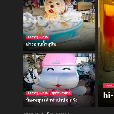
ตัวการ์ตูนน่ารัก
อ่างอาบน้ำสุนัข
โฟม
ฮา
ตัวการ์ตูนน่ารัก
หุ่นร้านอาหาร
น้องพยูน เค้กท่าปาป จ.ตรัง