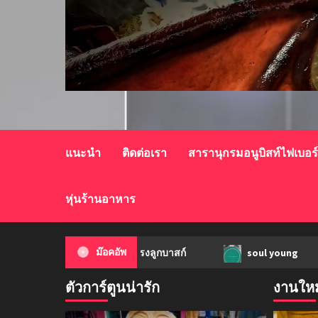
แนะนำ
ติดต่อเรา
สารานุกรมอนูบิสท์ไฟเบอร
หุ่นร้านอาหาร
q
ก้อนเนื้อทรงลูกบาสก์
ม๊อคอัพ
soul young
ตัวการ์ตูนน่ารัก
งานใหม