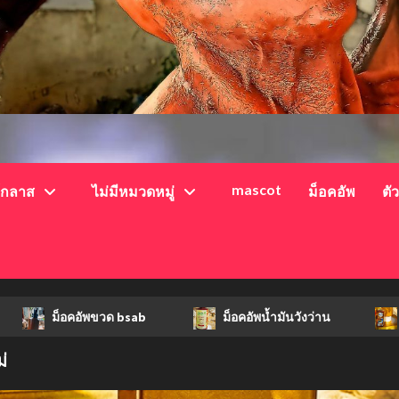
mascot
์กลาส
ไม่มีหมวดหมู่
ม็อคอัพ
ตั
ม็อคอัพขวด bsab
ม็อคอัพน้ำมันวังว่าน
hi-q
่