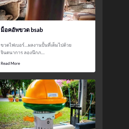
ม็อคอัพขวด bsab
ขวดไฟเบอร์…ผลงานปั้นที่เต็มไปด้วย
จินตนาการ ลองนึกภ…
Read More