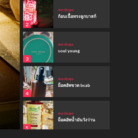
mockups
ก้อนเนื้อทรงลูกบาสก์
2
mockups
soul young
3
mockups
ม็อคอัพขวด bsab
4
ตัวการ์ตูนน่ารัก
อ่างอาบน้ำสุนัข
mockups
ม็อคอัพน้ำมันวังว่าน
5