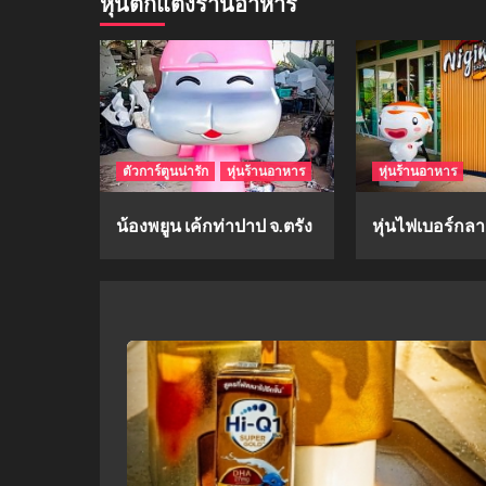
หุ่นตกแต่งร้านอาหาร
ตัวการ์ตูนน่ารัก
หุ่นร้านอาหาร
หุ่นร้านอาหาร
น้องพยูน เค้กท่าปาป จ.ตรัง
หุ่นไฟเบอร์กลาส