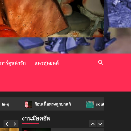
mockups
soul young
3
mockups
ม็อคอัพขวด bsab
4
วการ์ตูนน่ารัก
แนวหุ่นยนต์
mockups
ม็อคอัพน้ำมันวังว่าน
5
ก้อนเนื้อทรงลูกบาสก์
soul young
ม็
mockups
hi-q
งานม๊อคอัพ
1