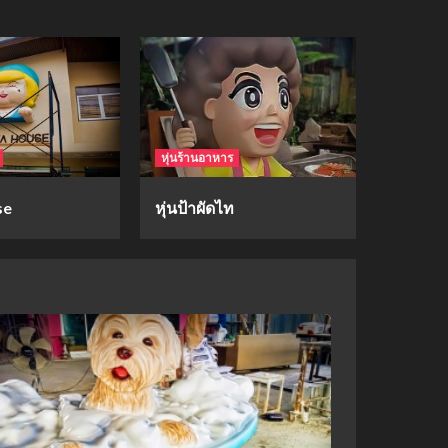
mockups
hi-q
1
mockups
หุ่นร้านอาหาร
ก้อนเนื้อทรงลูกบาสก์
2
se
หุ่นป้าผัดไท
mockups
soul young
3
mockups
ม็อคอัพขวด bsab
4