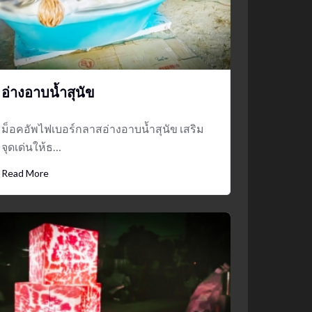
mockups
ม็อคอัพน้ำมันวังว่าน
5
อ่างอาบน้ำสุนัข
ม็อคอัพไฟเบอร์กลาสอ่างอาบน้ำสุนัข เสริม
จุดเด่นให้ธ…
Read More