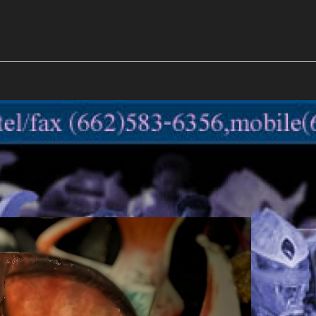
m
mockups
ก้อนเนื้อทรงลูกบาสก์
2