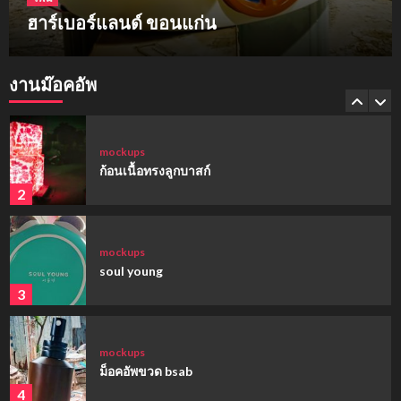
ฮาร์เบอร์แลนด์ ขอนแก่น
mockups
hi-q
งานม๊อคอัพ
1
mockups
ก้อนเนื้อทรงลูกบาสก์
2
mockups
soul young
3
mockups
ม็อคอัพขวด bsab
4