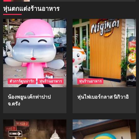
หุ่นตกแต่งร้านอาหาร
mockups
ม็อคอัพน้ำมันวังว่าน
5
mockups
hi-q
1
ตัวการ์ตูนน่ารัก
หุ่นร้านอาหาร
หุ่นร้านอาหาร
mockups
ก้อนเนื้อทรงลูกบาสก์
น้องพยูน เค้กท่าปาป
หุ่นไฟเบอร์กลาส นิกิวาอิ
2
จ.ตรัง
mockups
soul young
3