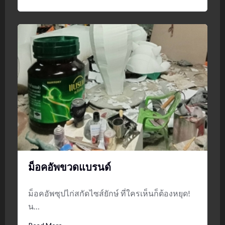
ม็อคอัพขวดแบรนด์
ม็อคอัพซุปไก่สกัดไซส์ยักษ์ ที่ใครเห็นก็ต้องหยุด!
น…