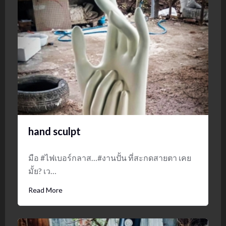
hand sculpt
มือ #ไฟเบอร์กลาส…#งานปั้น ที่สะกดสายตา เคย
มั้ย? เว…
Read More