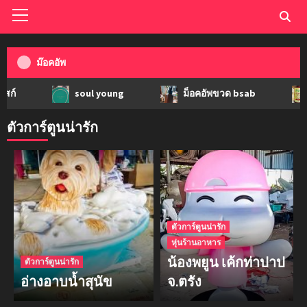
ม๊อคอัพ
soul young
ม็อคอัพขวด bsab
ม็อคอัพ
ตัวการ์ตูนน่ารัก
ตัวการ์ตูนน่ารัก
หุ่นร้านอาหาร
น้องพยูน เค้กท่าปาป
ตัวการ์ตูนน่ารัก
อ่างอาบน้ำสุนัข
จ.ตรัง