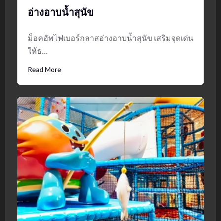
อ่างอาบน้ำสุนัข
ม็อคอัพไฟเบอร์กลาสอ่างอาบน้ำสุนัข เสริมจุดเด่น
ให้ธ…
Read More