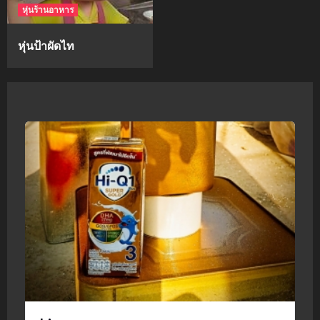
หุ่นร้านอาหาร
หุ่นป้าผัดไท