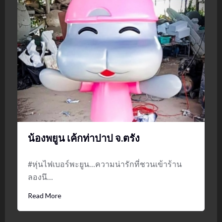
น้องพยูน เค้กท่าปาป จ.ตรัง
#หุ่นไฟเบอร์พะยูน…ความน่ารักที่ชวนเข้าร้าน
ลองนึ…
Read More