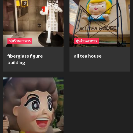
mockups
ม็อคอัพขวด bsab
4
หุ่นร้านอาหาร
หุ่นร้านอาหาร
mockups
fiberglass figure
all tea house
ม็อคอัพน้ำมันวังว่าน
building
5