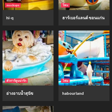
mockups
โฟม
hi-q
ฮาร์เบอร์แลนด์ ขอนแก่น
ตัวการ์ตูนน่ารัก
โฟม
อ่างอาบน้ำสุนัข
habourland