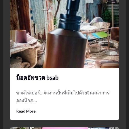
ม็อคอัพขวด bsab
ขวดไฟเบอร์…ผลงานปั้นที่เต็มไปด้วยจินตนาการ
ลองนึกภ…
Read More