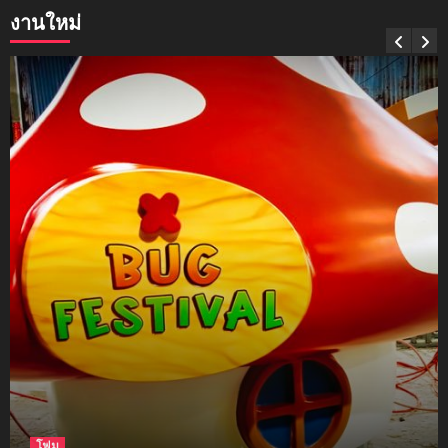
งานใหม่
mockups
soul young
3
mockups
ม็อคอัพขวด bsab
4
mockups
ม็อคอัพน้ำมันวังว่าน
5
โฟม