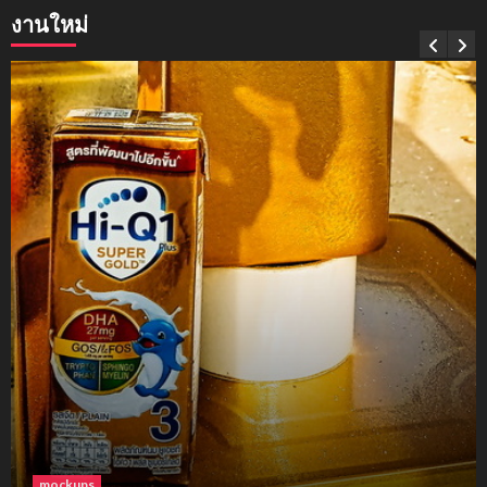
งานใหม่
mockups
soul young
3
mockups
ม็อคอัพขวด bsab
4
mockups
ม็อคอัพน้ำมันวังว่าน
5
โฟม