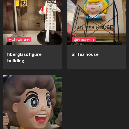
mockups
ม็อคอัพขวด bsab
4
หุ่นร้านอาหาร
หุ่นร้านอาหาร
mockups
fiberglass figure
all tea house
ม็อคอัพน้ำมันวังว่าน
building
5