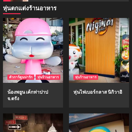
หุ่นตกแต่งร้านอาหาร
mockups
ม็อคอัพน้ำมันวังว่าน
5
mockups
hi-q
1
ตัวการ์ตูนน่ารัก
หุ่นร้านอาหาร
หุ่นร้านอาหาร
mockups
ก้อนเนื้อทรงลูกบาสก์
น้องพยูน เค้กท่าปาป
หุ่นไฟเบอร์กลาส นิกิวาอิ
2
จ.ตรัง
mockups
soul young
3