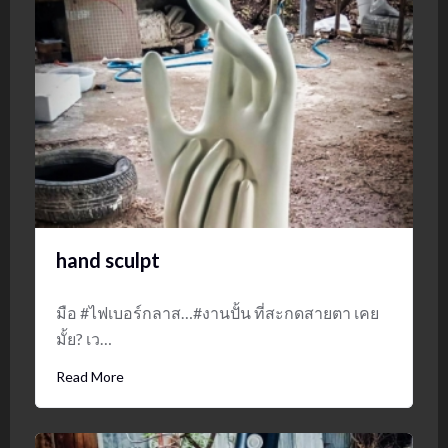
hand sculpt
มือ #ไฟเบอร์กลาส…#งานปั้น ที่สะกดสายตา เคย
มั้ย? เว…
Read More