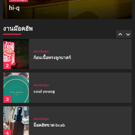
ฮาร์เบอร์แลนด์ ขอนแก่น
mockups
hi-q
งานม๊อคอัพ
1
mockups
ก้อนเนื้อทรงลูกบาสก์
2
mockups
soul young
3
mockups
ม็อคอัพขวด bsab
4