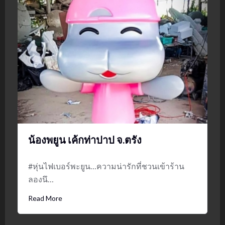
น้องพยูน เค้กท่าปาป จ.ตรัง
#หุ่นไฟเบอร์พะยูน…ความน่ารักที่ชวนเข้าร้าน
ลองนึ…
Read More