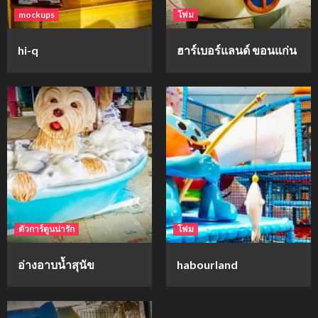
mockups
โฟม
hi-q
ฮาร์เบอร์แลนด์ ขอนแก่น
ตัวการ์ตูนน่ารัก
โฟม
อ่างอาบน้ำสุนัข
habourland