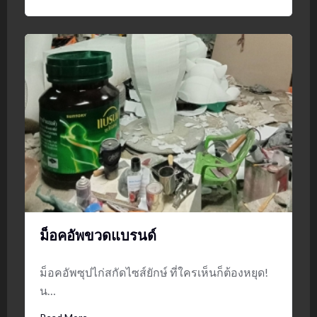
ม็อคอัพขวดแบรนด์
ม็อคอัพซุปไก่สกัดไซส์ยักษ์ ที่ใครเห็นก็ต้องหยุด!
น…