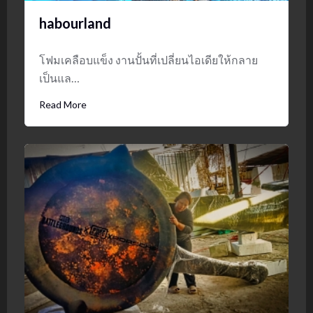
habourland
โฟมเคลือบแข็ง งานปั้นที่เปลี่ยนไอเดียให้กลาย
เป็นแล…
Read More