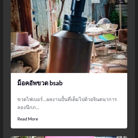
ม็อคอัพขวด bsab
ขวดไฟเบอร์…ผลงานปั้นที่เต็มไปด้วยจินตนาการ
ลองนึกภ…
Read More