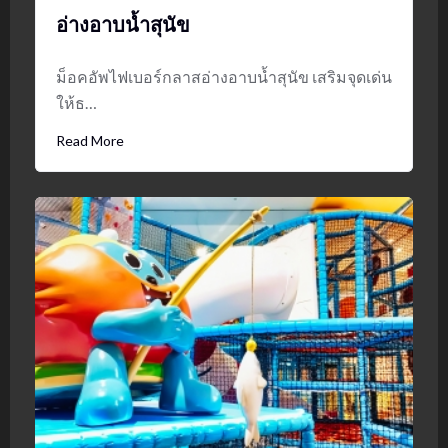
อ่างอาบน้ำสุนัข
ม็อคอัพไฟเบอร์กลาสอ่างอาบน้ำสุนัข เสริมจุดเด่น
ให้ธ…
Read More