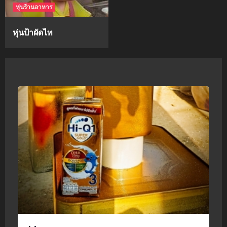
หุ่นร้านอาหาร
หุ่นป้าผัดไท