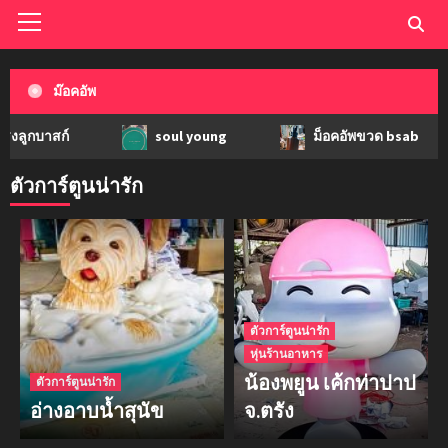
ม๊อคอัพ
สก์
soul young
ม็อคอัพขวด bsab
ตัวการ์ตูนน่ารัก
ตัวการ์ตูนน่ารัก
หุ่นร้านอาหาร
น้องพยูน เค้กท่าปาป
ตัวการ์ตูนน่ารัก
อ่างอาบน้ำสุนัข
จ.ตรัง