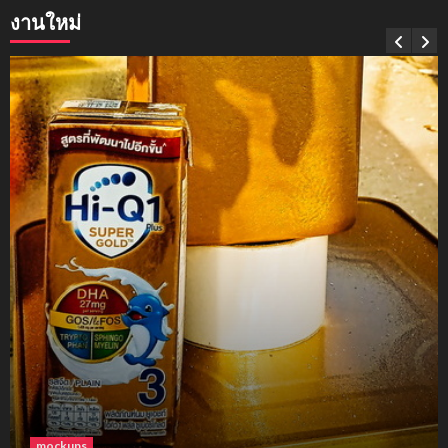
งานใหม่
mockups
soul young
3
mockups
ม็อคอัพขวด bsab
4
mockups
ม็อคอัพน้ำมันวังว่าน
5
โฟม