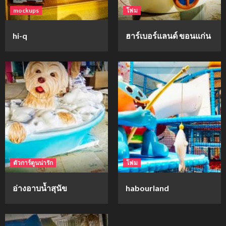
mockups
โฟม
hi-q
ฮาร์เบอร์แลนด์ ขอนแก่น
ตัวการ์ตูนน่ารัก
โฟม
อ่างอาบน้ำสุนัข
habourland