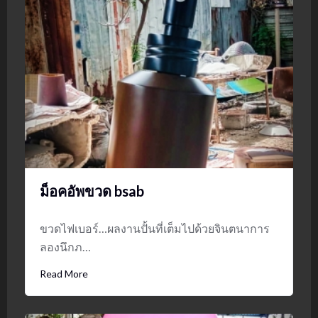
ม็อคอัพขวด bsab
ขวดไฟเบอร์…ผลงานปั้นที่เต็มไปด้วยจินตนาการ
ลองนึกภ…
Read More