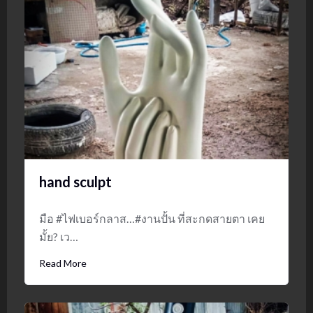
hand sculpt
มือ #ไฟเบอร์กลาส…#งานปั้น ที่สะกดสายตา เคย
มั้ย? เว…
Read More