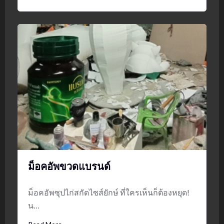
ม็อคอัพขวดแบรนด์
ม็อคอัพซุปไก่สกัดไซส์ยักษ์ ที่ใครเห็นก็ต้องหยุด!
น…