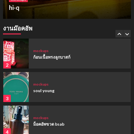
ฮาร์เบอร์แลนด์ ขอนแก่น
mockups
hi-q
งานม๊อคอัพ
1
mockups
ก้อนเนื้อทรงลูกบาสก์
2
mockups
soul young
3
mockups
ม็อคอัพขวด bsab
4