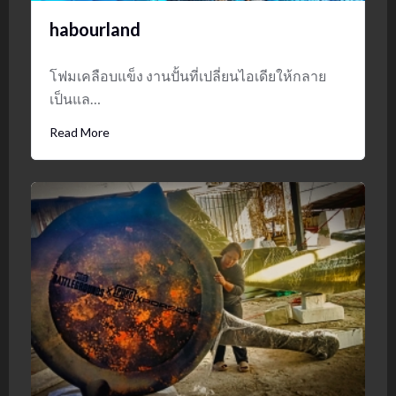
habourland
โฟมเคลือบแข็ง งานปั้นที่เปลี่ยนไอเดียให้กลาย
เป็นแล…
Read More