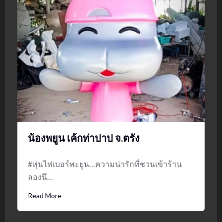
น้องพยูน เค้กท่าปาป จ.ตรัง
#หุ่นไฟเบอร์พะยูน…ความน่ารักที่ชวนเข้าร้าน
ลองนึ…
Read More