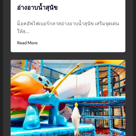
อ่างอาบน้ำสุนัข
ม็อคอัพไฟเบอร์กลาสอ่างอาบน้ำสุนัข เสริมจุดเด่น
ให้ธ…
Read More