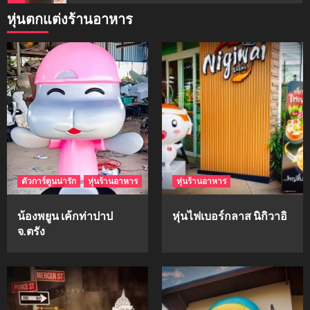
หุ่นตกแต่งร้านอาหาร
mockups
ม็อคอัพน้ำมันวังว่าน
5
mockups
hi-q
1
ตัวการ์ตูนน่ารัก
หุ่นร้านอาหาร
หุ่นร้านอาหาร
mockups
ก้อนเนื้อทรงลูกบาสก์
น้องพยูน เค้กท่าปาป
หุ่นไฟเบอร์กลาส นิกิวาอิ
2
จ.ตรัง
mockups
soul young
3