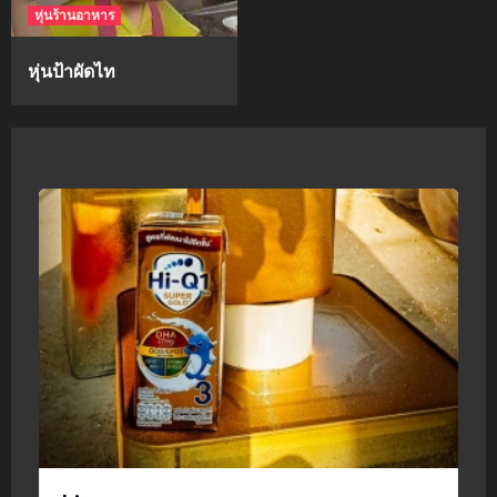
หุ่นร้านอาหาร
หุ่นป้าผัดไท