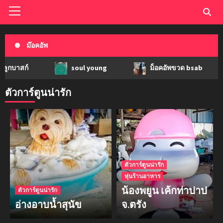
ม๊อคอัพ
์
soul young
ม็อคอัพขวด bsab
ม
ตัวการ์ตูนน่ารัก
ตัวการ์ตูนน่ารัก
หุ่นร้านอาหาร
น้องพยูน เค้กท่าปาป
ตัวการ์ตูนน่ารัก
อ่างอาบน้ำสุนัข
จ.ตรัง