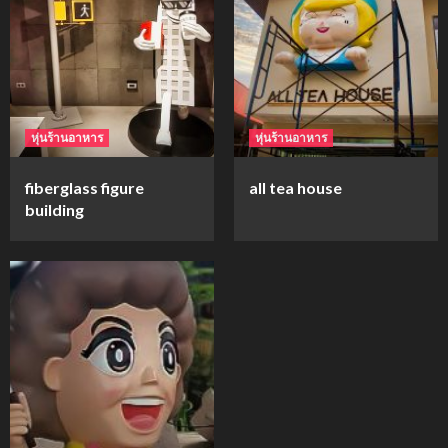
mockups
ม็อคอัพขวด bsab
4
หุ่นร้านอาหาร
หุ่นร้านอาหาร
mockups
fiberglass figure
all tea house
ม็อคอัพน้ำมันวังว่าน
building
5