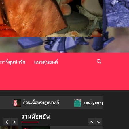
mockups
soul young
3
mockups
ม็อคอัพขวด bsab
4
วการ์ตูนน่ารัก
แนวหุ่นยนต์
mockups
ม็อคอัพน้ำมันวังว่าน
5
ก้อนเนื้อทรงลูกบาสก์
soul young
ม็อคอั
mockups
hi-q
งานม๊อคอัพ
1