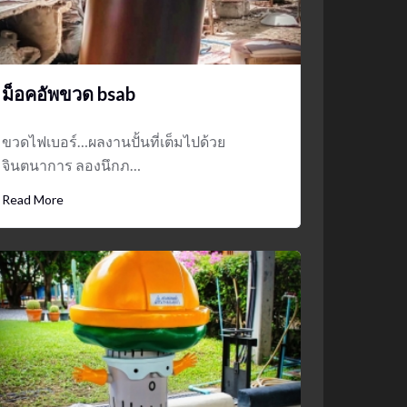
ม็อคอัพขวด bsab
ขวดไฟเบอร์…ผลงานปั้นที่เต็มไปด้วย
จินตนาการ ลองนึกภ…
Read More