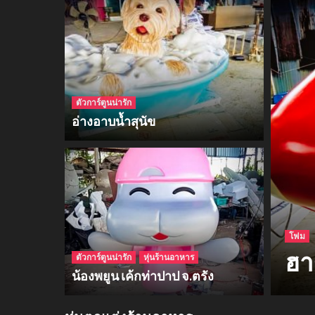
ตัวการ์ตูนน่ารัก
อ่างอาบน้ำสุนัข
โฟม
ฮา
ตัวการ์ตูนน่ารัก
หุ่นร้านอาหาร
น้องพยูน เค้กท่าปาป จ.ตรัง