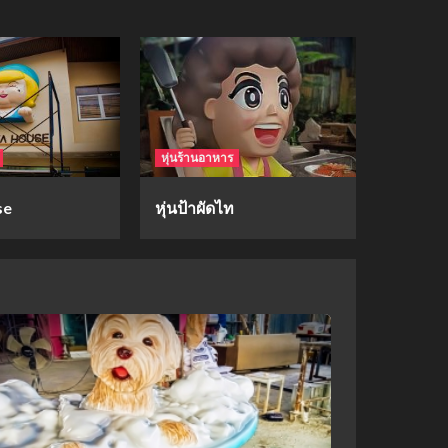
mockups
hi-q
1
mockups
หุ่นร้านอาหาร
ก้อนเนื้อทรงลูกบาสก์
2
se
หุ่นป้าผัดไท
mockups
soul young
3
mockups
ม็อคอัพขวด bsab
4