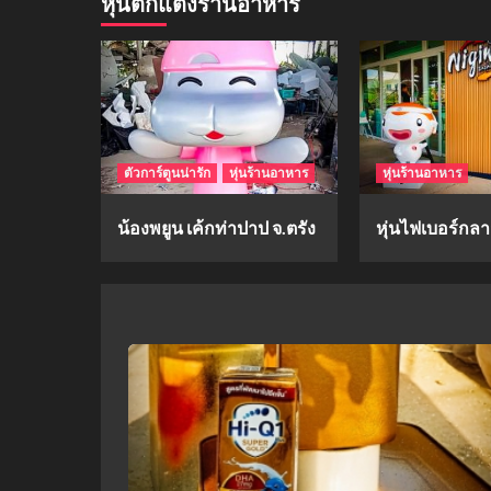
หุ่นตกแต่งร้านอาหาร
ตัวการ์ตูนน่ารัก
หุ่นร้านอาหาร
หุ่นร้านอาหาร
น้องพยูน เค้กท่าปาป จ.ตรัง
หุ่นไฟเบอร์กลาส