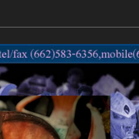
m
mockups
ก้อนเนื้อทรงลูกบาสก์
2