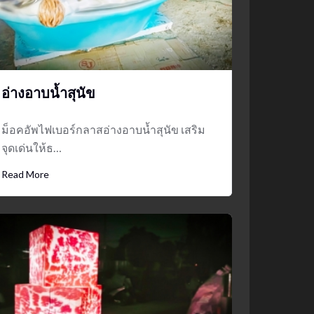
mockups
ม็อคอัพน้ำมันวังว่าน
5
อ่างอาบน้ำสุนัข
ม็อคอัพไฟเบอร์กลาสอ่างอาบน้ำสุนัข เสริม
จุดเด่นให้ธ…
Read More