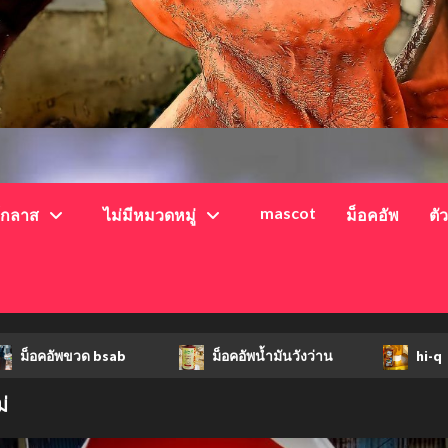
mascot
์กลาส
ไม่มีหมวดหมู่
ม็อคอัพ
ตั
อัพขวด bsab
ม็อคอัพน้ำมันวังว่าน
hi-q
่