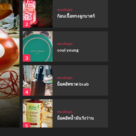
mockups
ก้อนเนื้อทรงลูกบาสก์
2
mockups
soul young
3
mockups
ม็อคอัพขวด bsab
4
ตัวการ์ตูนน่ารัก
อ่างอาบน้ำสุนัข
mockups
ม็อคอัพน้ำมันวังว่าน
5