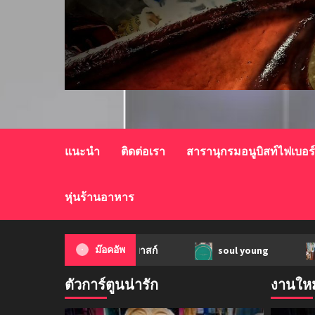
แนะนำ
ติดต่อเรา
สารานุกรมอนูบิสท์ไฟเบอร
หุ่นร้านอาหาร
ก้อนเนื้อทรงลูกบาสก์
ม๊อคอัพ
soul young
ม็อค
ตัวการ์ตูนน่ารัก
งานใหม