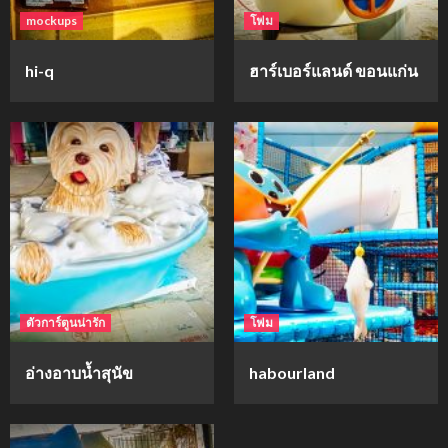
mockups
โฟม
hi-q
ฮาร์เบอร์แลนด์ ขอนแก่น
ตัวการ์ตูนน่ารัก
โฟม
อ่างอาบน้ำสุนัข
habourland