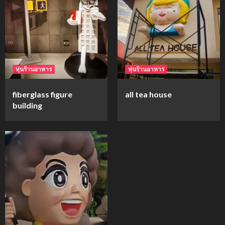
mockups
ม็อคอัพขวด bsab
4
หุ่นร้านอาหาร
หุ่นร้านอาหาร
mockups
fiberglass figure
all tea house
ม็อคอัพน้ำมันวังว่าน
building
5