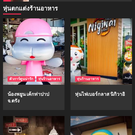
หุ่นตกแต่งร้านอาหาร
mockups
ม็อคอัพน้ำมันวังว่าน
5
mockups
hi-q
1
ตัวการ์ตูนน่ารัก
หุ่นร้านอาหาร
หุ่นร้านอาหาร
mockups
ก้อนเนื้อทรงลูกบาสก์
น้องพยูน เค้กท่าปาป
หุ่นไฟเบอร์กลาส นิกิวาอิ
2
จ.ตรัง
mockups
soul young
3