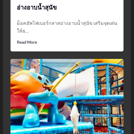
อ่างอาบน้ำสุนัข
ม็อคอัพไฟเบอร์กลาสอ่างอาบน้ำสุนัข เสริมจุดเด่น
ให้ธ…
Read More