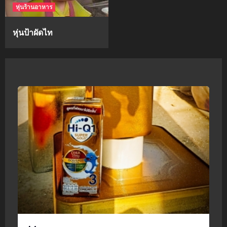
หุ่นร้านอาหาร
หุ่นป้าผัดไท