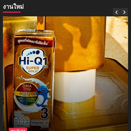
งานใหม่
mockups
soul young
3
mockups
ม็อคอัพขวด bsab
4
mockups
ม็อคอัพน้ำมันวังว่าน
5
โฟม