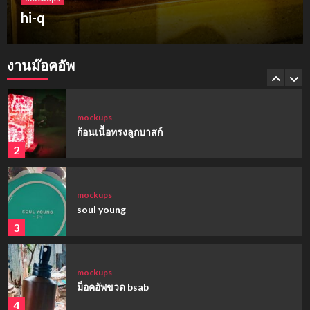
ฮาร์เบอร์แลนด์ ขอนแก่น
mockups
hi-q
งานม๊อคอัพ
1
mockups
ก้อนเนื้อทรงลูกบาสก์
2
mockups
soul young
3
mockups
ม็อคอัพขวด bsab
4