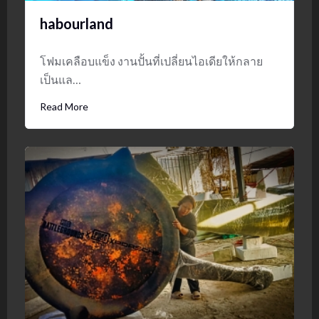
habourland
โฟมเคลือบแข็ง งานปั้นที่เปลี่ยนไอเดียให้กลาย
เป็นแล…
Read More