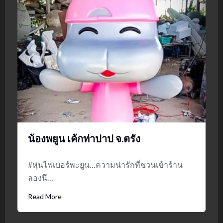
น้องพยูน เค้กท่าปาป จ.ตรัง
#หุ่นไฟเบอร์พะยูน…ความน่ารักที่ชวนเข้าร้าน
ลองนึ…
Read More