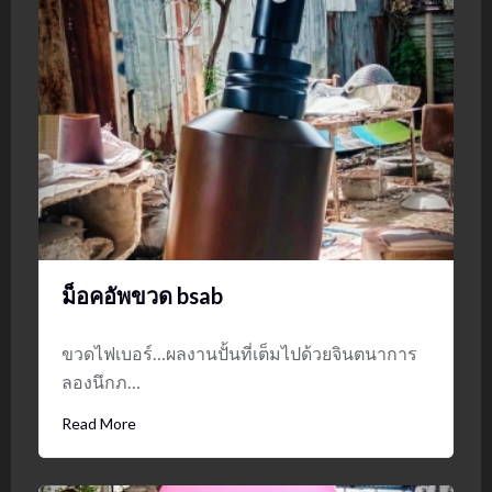
ม็อคอัพขวด bsab
ขวดไฟเบอร์…ผลงานปั้นที่เต็มไปด้วยจินตนาการ
ลองนึกภ…
Read More