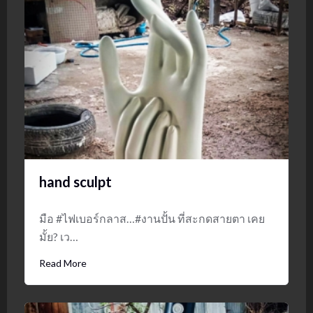
hand sculpt
มือ #ไฟเบอร์กลาส…#งานปั้น ที่สะกดสายตา เคย
มั้ย? เว…
Read More