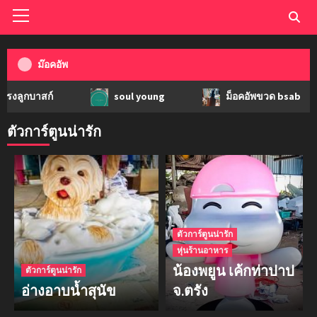
ม๊อคอัพ
าสก์
soul young
ม็อคอัพขวด bsab
ตัวการ์ตูนน่ารัก
ตัวการ์ตูนน่ารัก
หุ่นร้านอาหาร
น้องพยูน เค้กท่าปาป
ตัวการ์ตูนน่ารัก
อ่างอาบน้ำสุนัข
จ.ตรัง