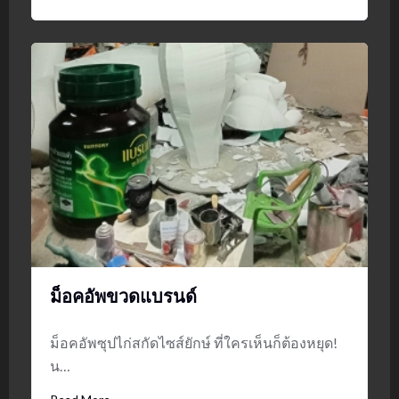
ม็อคอัพขวดแบรนด์
ม็อคอัพซุปไก่สกัดไซส์ยักษ์ ที่ใครเห็นก็ต้องหยุด!
น…