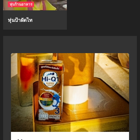
หุ่นร้านอาหาร
หุ่นป้าผัดไท