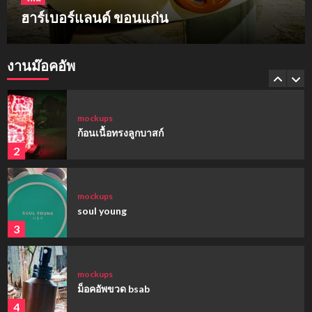
ฮาร์เบอร์แลนด์ ขอนแก่น
mockups
hi-q
งานม๊อคอัพ
1
mockups
ก้อนเนื้อทรงลูกบาสก์
2
mockups
soul young
3
mockups
ม็อคอัพขวด bsab
4