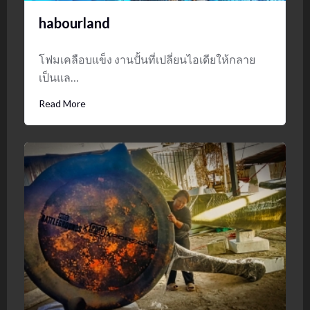
habourland
โฟมเคลือบแข็ง งานปั้นที่เปลี่ยนไอเดียให้กลาย
เป็นแล…
Read More