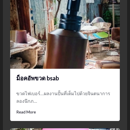
ม็อคอัพขวด bsab
ขวดไฟเบอร์…ผลงานปั้นที่เต็มไปด้วยจินตนาการ
ลองนึกภ…
Read More