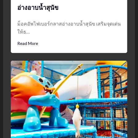
อ่างอาบน้ำสุนัข
ม็อคอัพไฟเบอร์กลาสอ่างอาบน้ำสุนัข เสริมจุดเด่น
ให้ธ…
Read More