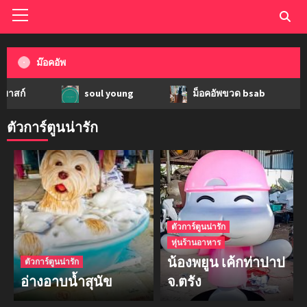
ม๊อคอัพ
soul young
ม็อคอัพขวด bsab
ม็อค
ตัวการ์ตูนน่ารัก
ตัวการ์ตูนน่ารัก
หุ่นร้านอาหาร
น้องพยูน เค้กท่าปาป
ตัวการ์ตูนน่ารัก
อ่างอาบน้ำสุนัข
จ.ตรัง