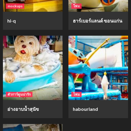
mockups
โฟม
hi-q
ฮาร์เบอร์แลนด์ ขอนแก่น
ตัวการ์ตูนน่ารัก
โฟม
อ่างอาบน้ำสุนัข
habourland