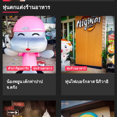
หุ่นตกแต่งร้านอาหาร
mockups
ม็อคอัพน้ำมันวังว่าน
5
mockups
hi-q
1
ตัวการ์ตูนน่ารัก
หุ่นร้านอาหาร
หุ่นร้านอาหาร
mockups
ก้อนเนื้อทรงลูกบาสก์
น้องพยูน เค้กท่าปาป
หุ่นไฟเบอร์กลาส นิกิวาอิ
2
จ.ตรัง
mockups
soul young
3