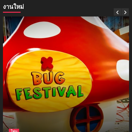
งานใหม่
mockups
soul young
3
mockups
ม็อคอัพขวด bsab
4
mockups
ม็อคอัพน้ำมันวังว่าน
5
โฟม