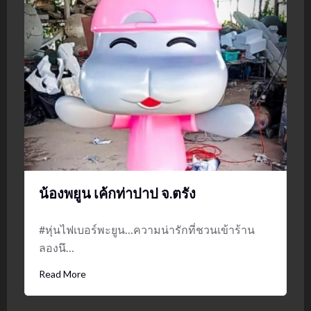
น้องพยูน เค้กท่าปาป จ.ตรัง
#หุ่นไฟเบอร์พะยูน…ความน่ารักที่ชวนเข้าร้าน
ลองนึ…
Read More