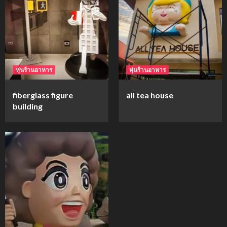
mockups
ม็อคอัพขวด bsab
4
หุ่นร้านอาหาร
หุ่นร้านอาหาร
mockups
fiberglass figure
all tea house
ม็อคอัพน้ำมันวังว่าน
building
5