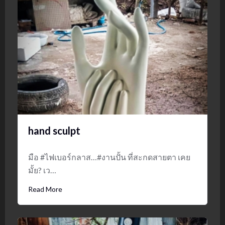
hand sculpt
มือ #ไฟเบอร์กลาส…#งานปั้น ที่สะกดสายตา เคย
มั้ย? เว…
Read More