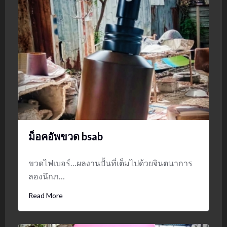
ม็อคอัพขวด bsab
ขวดไฟเบอร์…ผลงานปั้นที่เต็มไปด้วยจินตนาการ
ลองนึกภ…
Read More