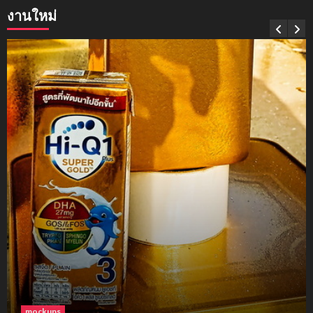
งานใหม่
mockups
soul young
3
mockups
ม็อคอัพขวด bsab
4
mockups
ม็อคอัพน้ำมันวังว่าน
5
โฟม