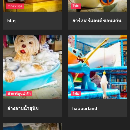
mockups
โฟม
hi-q
ฮาร์เบอร์แลนด์ ขอนแก่น
ตัวการ์ตูนน่ารัก
โฟม
อ่างอาบน้ำสุนัข
habourland