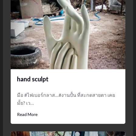
hand sculpt
มือ #ไฟเบอร์กลาส…#งานปั้น ที่สะกดสายตา เคย
มั้ย? เว…
Read More