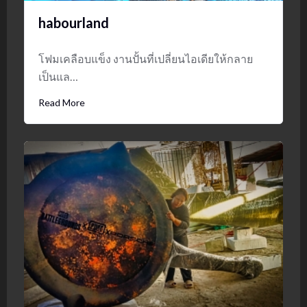
habourland
โฟมเคลือบแข็ง งานปั้นที่เปลี่ยนไอเดียให้กลาย
เป็นแล…
Read More