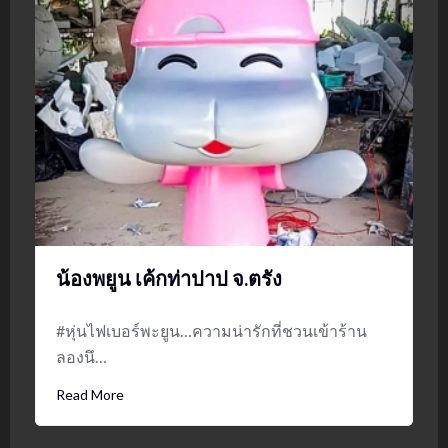
น้องพยูน เค้กท่าปาป จ.ตรัง
#หุ่นไฟเบอร์พะยูน…ความน่ารักที่ชวนเข้าร้าน
ลองนึ…
Read More