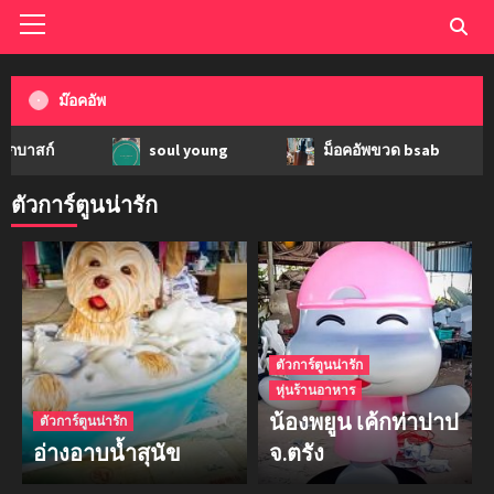
ม๊อคอัพ
soul young
ม็อคอัพขวด bsab
ม็
ตัวการ์ตูนน่ารัก
ตัวการ์ตูนน่ารัก
หุ่นร้านอาหาร
น้องพยูน เค้กท่าปาป
ตัวการ์ตูนน่ารัก
อ่างอาบน้ำสุนัข
จ.ตรัง