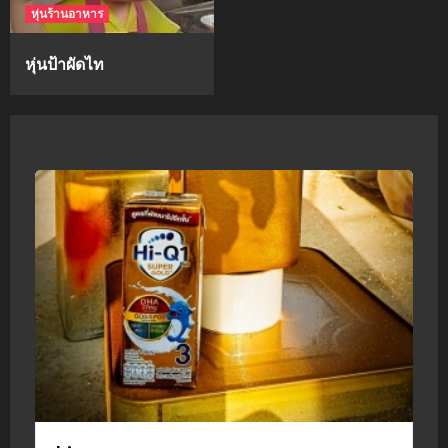
หุ่นร้านอาหาร
หุ่นป้าผัดไท