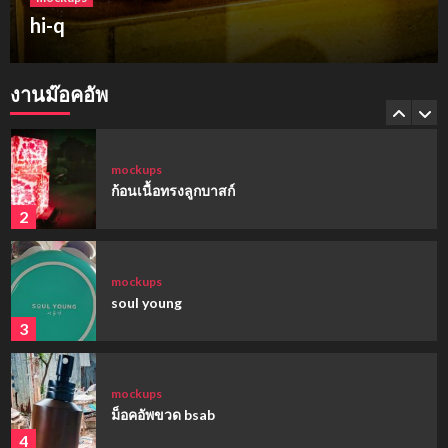
ฮาร์เบอร์แลนด์ ขอนแก่น
mockups
hi-q
งานม๊อคอัพ
1
mockups
ก้อนเนื้อทรงลูกบาสก์
2
mockups
soul young
3
mockups
ม็อคอัพขวด bsab
4