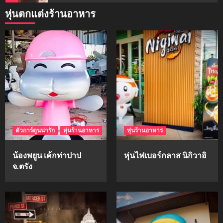
หุ่นตกแต่งร้านอาหาร
mockups
ม็อคอัพน้ำมันวังว่าน
5
mockups
hi-q
1
ตัวการ์ตูนน่ารัก
หุ่นร้านอาหาร
หุ่นร้านอาหาร
mockups
ก้อนเนื้อทรงลูกบาสก์
น้องพยูน เค้กท่าปาป
หุ่นไฟเบอร์กลาส นิกิวาอิ
2
จ.ตรัง
mockups
soul young
3