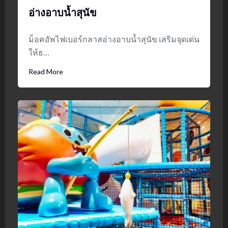
อ่างอาบน้ำสุนัข
ม็อคอัพไฟเบอร์กลาสอ่างอาบน้ำสุนัข เสริมจุดเด่น
ให้ธ…
Read More