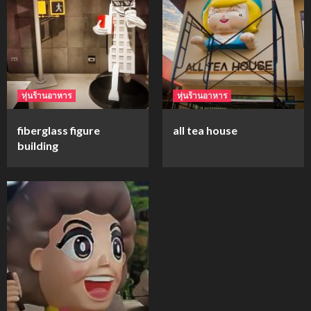
mockups
ม็อคอัพขวด bsab
4
หุ่นร้านอาหาร
หุ่นร้านอาหาร
mockups
fiberglass figure
all tea house
ม็อคอัพน้ำมันวังว่าน
building
5