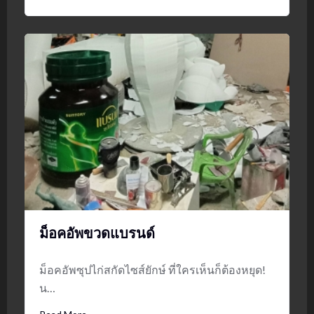
ม็อคอัพขวดแบรนด์
ม็อคอัพซุปไก่สกัดไซส์ยักษ์ ที่ใครเห็นก็ต้องหยุด!
น…