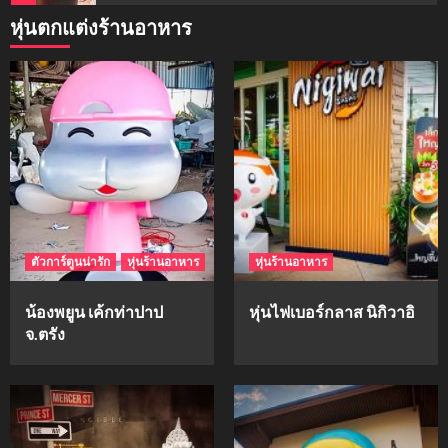
หุ่นตกแต่งร้านอาหาร
mockups
ม็อคอัพน้ำมันวังว่าน
5
mockups
hi-q
1
ตัวการ์ตูนน่ารัก
หุ่นร้านอาหาร
หุ่นร้านอาหาร
mockups
ก้อนเนื้อทรงลูกบาสก์
น้องพยูน เค้กท่าปาป
หุ่นไฟเบอร์กลาส นิกิวาอิ
2
จ.ตรัง
mockups
soul young
3