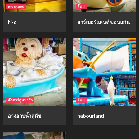
mockups
โฟม
hi-q
ฮาร์เบอร์แลนด์ ขอนแก่น
ตัวการ์ตูนน่ารัก
โฟม
อ่างอาบน้ำสุนัข
habourland