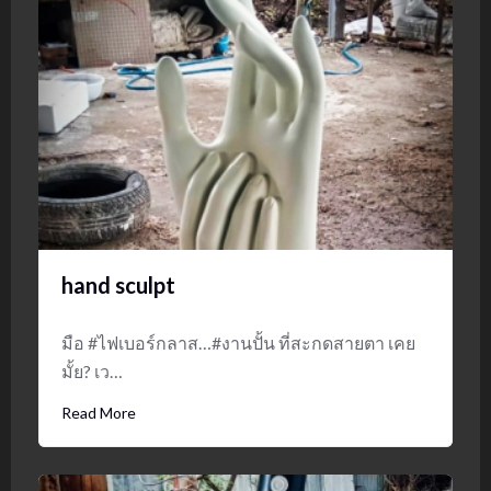
hand sculpt
มือ #ไฟเบอร์กลาส…#งานปั้น ที่สะกดสายตา เคย
มั้ย? เว…
Read More