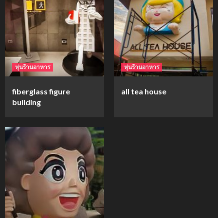
mockups
ม็อคอัพขวด bsab
4
หุ่นร้านอาหาร
หุ่นร้านอาหาร
mockups
fiberglass figure
all tea house
ม็อคอัพน้ำมันวังว่าน
building
5