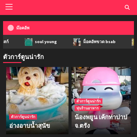
ม๊อคอัพ
soul young
ม็อคอัพขวด bsab
ม็อคอั
ตัวการ์ตูนน่ารัก
ตัวการ์ตูนน่ารัก
หุ่นร้านอาหาร
น้องพยูน เค้กท่าปาป
ตัวการ์ตูนน่ารัก
อ่างอาบน้ำสุนัข
จ.ตรัง