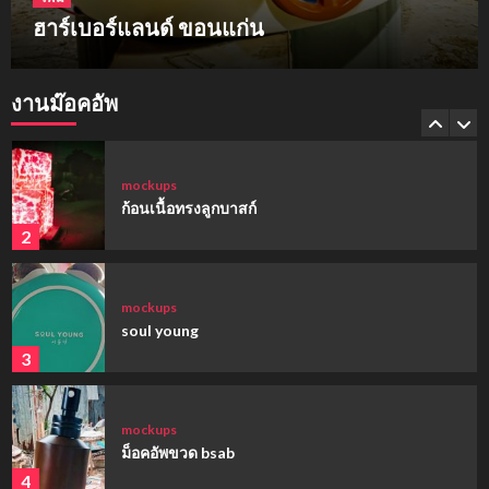
ฮาร์เบอร์แลนด์ ขอนแก่น
mockups
hi-q
งานม๊อคอัพ
1
mockups
ก้อนเนื้อทรงลูกบาสก์
2
mockups
soul young
3
mockups
ม็อคอัพขวด bsab
4