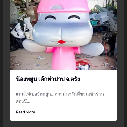
น้องพยูน เค้กท่าปาป จ.ตรัง
#หุ่นไฟเบอร์พะยูน…ความน่ารักที่ชวนเข้าร้าน
ลองนึ…
Read More