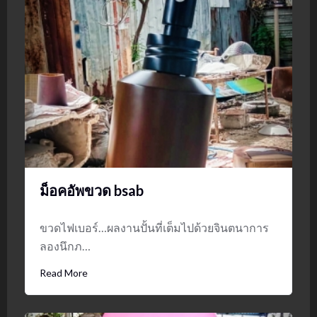
ม็อคอัพขวด bsab
ขวดไฟเบอร์…ผลงานปั้นที่เต็มไปด้วยจินตนาการ
ลองนึกภ…
Read More