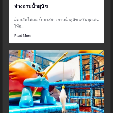
อ่างอาบน้ำสุนัข
ม็อคอัพไฟเบอร์กลาสอ่างอาบน้ำสุนัข เสริมจุดเด่น
ให้ธ…
Read More