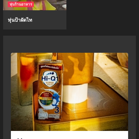
หุ่นร้านอาหาร
หุ่นป้าผัดไท