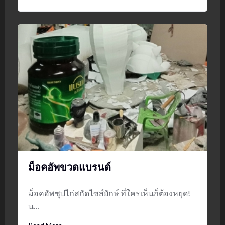
ม็อคอัพขวดแบรนด์
ม็อคอัพซุปไก่สกัดไซส์ยักษ์ ที่ใครเห็นก็ต้องหยุด!
น…