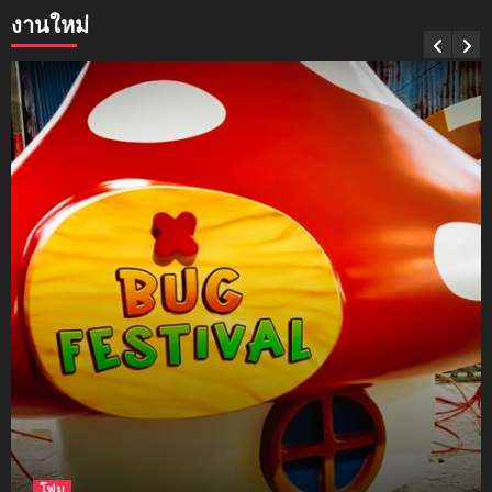
งานใหม่
mockups
soul young
3
mockups
ม็อคอัพขวด bsab
4
mockups
ม็อคอัพน้ำมันวังว่าน
5
โฟม