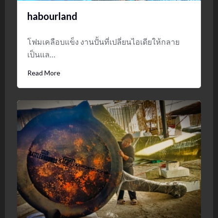
habourland
โฟมเคลือบแข็ง งานปั้นที่เปลี่ยนไอเดียให้กลาย
เป็นแล…
Read More