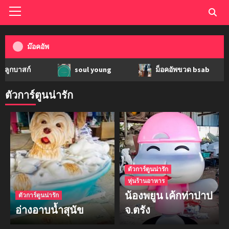
ม๊อคอัพ
ก์
soul young
ม็อคอัพขวด bsab
ม
ตัวการ์ตูนน่ารัก
ตัวการ์ตูนน่ารัก
หุ่นร้านอาหาร
น้องพยูน เค้กท่าปาป
ตัวการ์ตูนน่ารัก
อ่างอาบน้ำสุนัข
จ.ตรัง