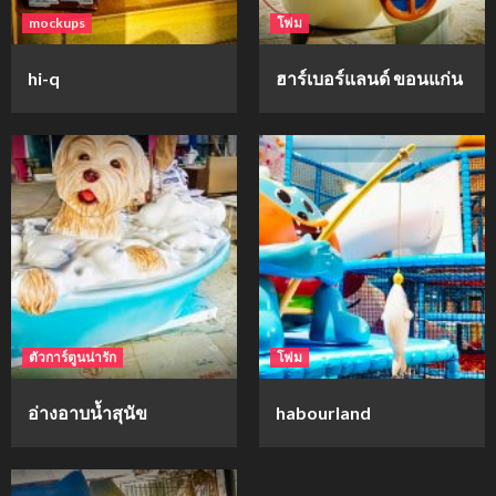
mockups
โฟม
hi-q
ฮาร์เบอร์แลนด์ ขอนแก่น
ตัวการ์ตูนน่ารัก
โฟม
อ่างอาบน้ำสุนัข
habourland