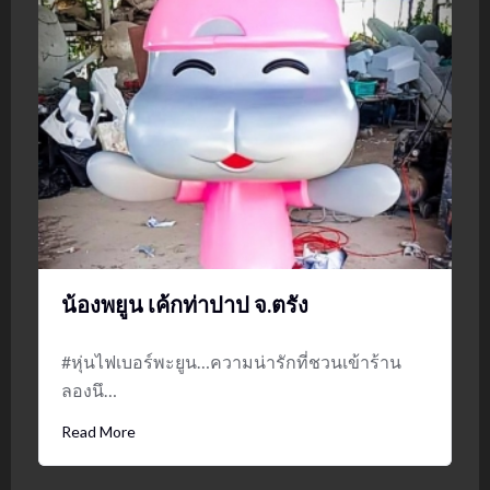
น้องพยูน เค้กท่าปาป จ.ตรัง
#หุ่นไฟเบอร์พะยูน…ความน่ารักที่ชวนเข้าร้าน
ลองนึ…
Read More