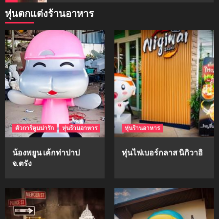
หุ่นตกแต่งร้านอาหาร
mockups
ม็อคอัพน้ำมันวังว่าน
5
mockups
hi-q
1
ตัวการ์ตูนน่ารัก
หุ่นร้านอาหาร
หุ่นร้านอาหาร
mockups
ก้อนเนื้อทรงลูกบาสก์
น้องพยูน เค้กท่าปาป
หุ่นไฟเบอร์กลาส นิกิวาอิ
2
จ.ตรัง
mockups
soul young
3