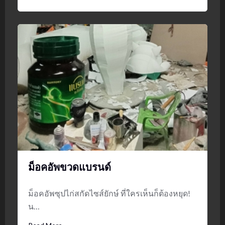
ม็อคอัพขวดแบรนด์
ม็อคอัพซุปไก่สกัดไซส์ยักษ์ ที่ใครเห็นก็ต้องหยุด!
น…