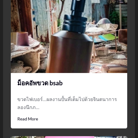
ม็อคอัพขวด bsab
ขวดไฟเบอร์…ผลงานปั้นที่เต็มไปด้วยจินตนาการ
ลองนึกภ…
Read More