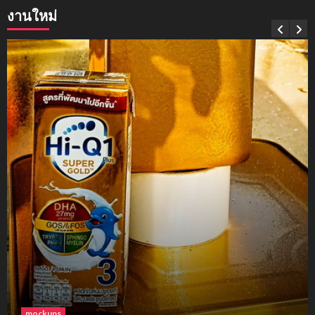
งานใหม่
mockups
soul young
3
mockups
ม็อคอัพขวด bsab
4
mockups
ม็อคอัพน้ำมันวังว่าน
5
โฟม