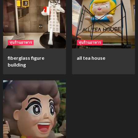
mockups
ม็อคอัพขวด bsab
4
หุ่นร้านอาหาร
หุ่นร้านอาหาร
mockups
fiberglass figure
all tea house
ม็อคอัพน้ำมันวังว่าน
building
5