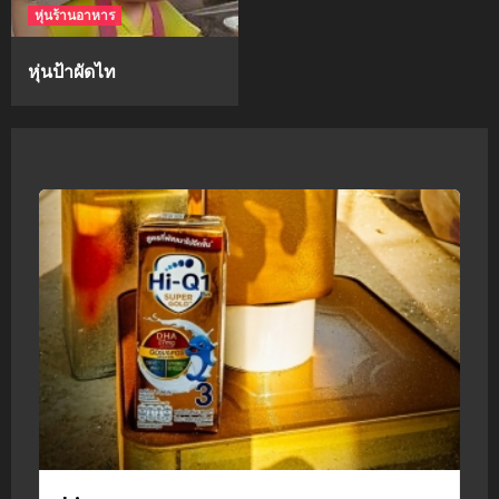
หุ่นร้านอาหาร
หุ่นป้าผัดไท