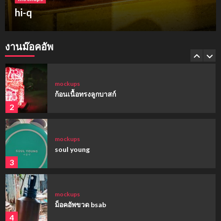
ฮาร์เบอร์แลนด์ ขอนแก่น
mockups
hi-q
งานม๊อคอัพ
1
mockups
ก้อนเนื้อทรงลูกบาสก์
2
mockups
soul young
3
mockups
ม็อคอัพขวด bsab
4