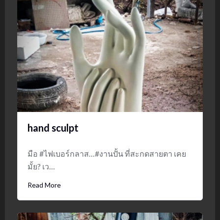
hand sculpt
มือ #ไฟเบอร์กลาส…#งานปั้น ที่สะกดสายตา เคย
มั้ย? เว…
Read More