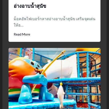
อ่างอาบน้ำสุนัข
ม็อคอัพไฟเบอร์กลาสอ่างอาบน้ำสุนัข เสริมจุดเด่น
ให้ธ…
Read More