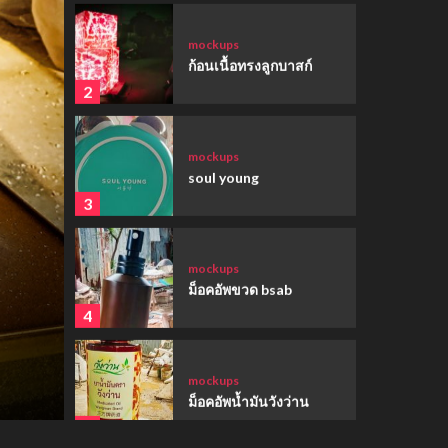
mockups
ก้อนเนื้อทรงลูกบาสก์
2
mockups
soul young
3
mockups
ม็อคอัพขวด bsab
4
ตัวการ์ตูนน่ารัก
อ่างอาบน้ำสุนัข
mockups
ม็อคอัพน้ำมันวังว่าน
5