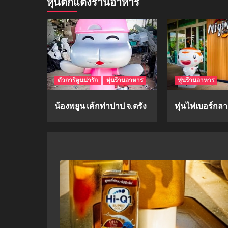
หุ่นตกแต่งร้านอาหาร
ตัวการ์ตูนน่ารัก
หุ่นร้านอาหาร
หุ่นร้านอาหาร
น้องพยูน เค้กท่าปาป จ.ตรัง
หุ่นไฟเบอร์กลาส