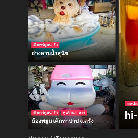
ตัวการ์ตูนน่ารัก
อ่างอาบน้ำสุนัข
โฟม
ฮา
ตัวการ์ตูนน่ารัก
หุ่นร้านอาหาร
น้องพยูน เค้กท่าปาป จ.ตรัง