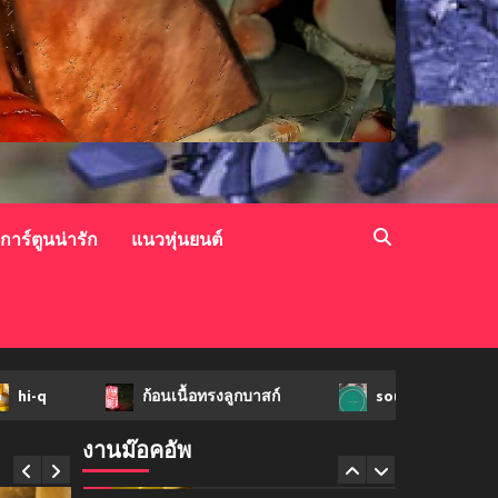
mockups
soul young
3
mockups
ม็อคอัพขวด bsab
4
วการ์ตูนน่ารัก
แนวหุ่นยนต์
mockups
ม็อคอัพน้ำมันวังว่าน
5
ก้อนเนื้อทรงลูกบาสก์
soul young
mockups
hi-q
งานม๊อคอัพ
1