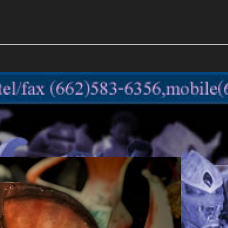
m
mockups
ก้อนเนื้อทรงลูกบาสก์
2