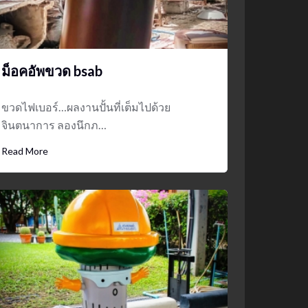
ม็อคอัพขวด bsab
ขวดไฟเบอร์…ผลงานปั้นที่เต็มไปด้วย
จินตนาการ ลองนึกภ…
Read More