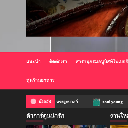
แนะนำ
ติดต่อเรา
สารานุกรมอนูบิสท์ไฟเบอร
หุ่นร้านอาหาร
-q
ก้อนเนื้อทรงลูกบาสก์
ม๊อคอัพ
soul young
ตัวการ์ตูนน่ารัก
งานใหม