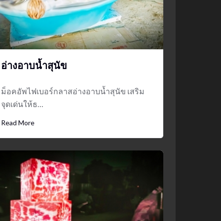
mockups
ม็อคอัพน้ำมันวังว่าน
5
อ่างอาบน้ำสุนัข
ม็อคอัพไฟเบอร์กลาสอ่างอาบน้ำสุนัข เสริม
จุดเด่นให้ธ…
Read More