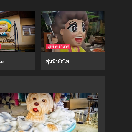
mockups
hi-q
1
mockups
หุ่นร้านอาหาร
ก้อนเนื้อทรงลูกบาสก์
2
se
หุ่นป้าผัดไท
mockups
soul young
3
mockups
ม็อคอัพขวด bsab
4