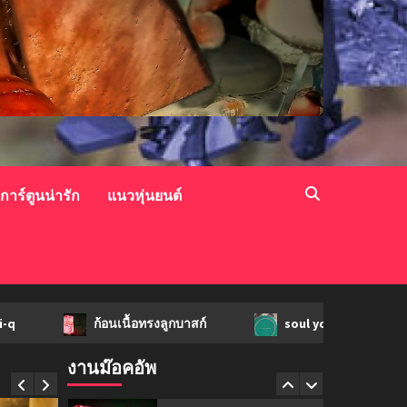
mockups
soul young
3
mockups
ม็อคอัพขวด bsab
4
วการ์ตูนน่ารัก
แนวหุ่นยนต์
mockups
ม็อคอัพน้ำมันวังว่าน
5
ก้อนเนื้อทรงลูกบาสก์
soul young
ม็อ
mockups
hi-q
งานม๊อคอัพ
1