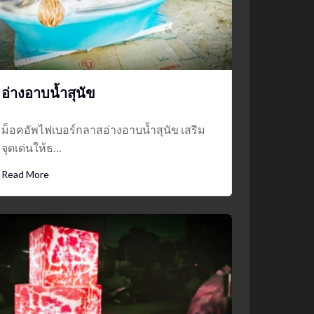
mockups
ม็อคอัพน้ำมันวังว่าน
5
อ่างอาบน้ำสุนัข
ม็อคอัพไฟเบอร์กลาสอ่างอาบน้ำสุนัข เสริม
จุดเด่นให้ธ…
Read More