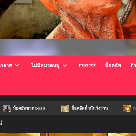
mascot
์กลาส
ไม่มีหมวดหมู่
ม็อคอัพ
ตั
็อคอัพขวด bsab
ม็อคอัพน้ำมันวังว่าน
hi-q
่