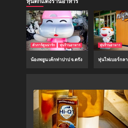
หุ่นตกแต่งร้านอาหาร
ตัวการ์ตูนน่ารัก
หุ่นร้านอาหาร
หุ่นร้านอาหาร
น้องพยูน เค้กท่าปาป จ.ตรัง
หุ่นไฟเบอร์กลาส