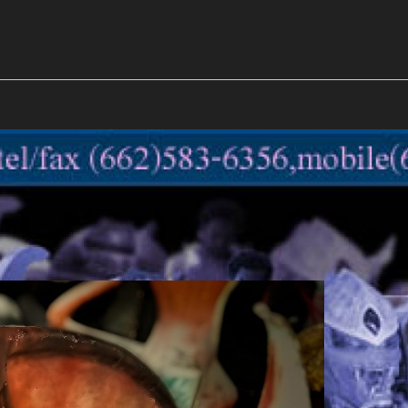
m
mockups
ก้อนเนื้อทรงลูกบาสก์
2