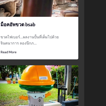
ม็อคอัพขวด bsab
ขวดไฟเบอร์…ผลงานปั้นที่เต็มไปด้วย
จินตนาการ ลองนึกภ…
Read More