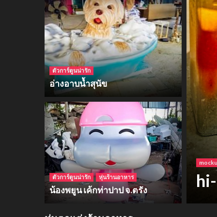
ตัวการ์ตูนน่ารัก
อ่างอาบน้ำสุนัข
โฟม
ฮา
ตัวการ์ตูนน่ารัก
หุ่นร้านอาหาร
น้องพยูน เค้กท่าปาป จ.ตรัง