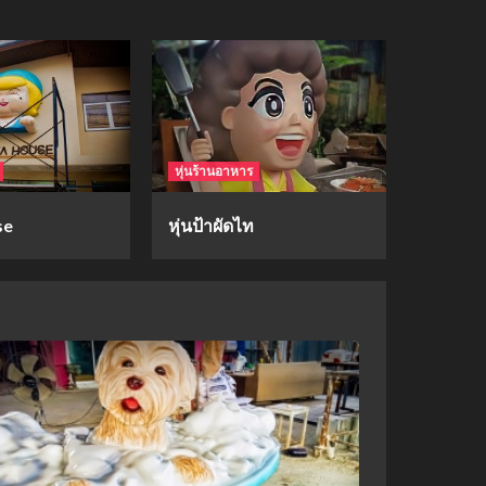
mockups
hi-q
1
mockups
หุ่นร้านอาหาร
ก้อนเนื้อทรงลูกบาสก์
2
se
หุ่นป้าผัดไท
mockups
soul young
3
mockups
ม็อคอัพขวด bsab
4