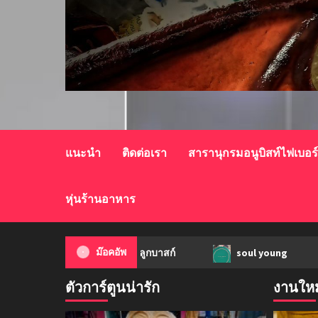
แนะนำ
ติดต่อเรา
สารานุกรมอนูบิสท์ไฟเบอร
หุ่นร้านอาหาร
ก้อนเนื้อทรงลูกบาสก์
ม๊อคอัพ
soul young
ม
ตัวการ์ตูนน่ารัก
งานใหม