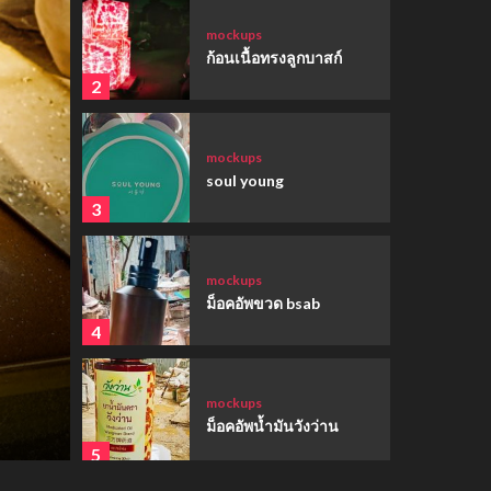
mockups
ก้อนเนื้อทรงลูกบาสก์
2
mockups
soul young
3
mockups
ม็อคอัพขวด bsab
4
ตัวการ์ตูนน่ารัก
อ่างอาบน้ำสุนัข
mockups
ม็อคอัพน้ำมันวังว่าน
5