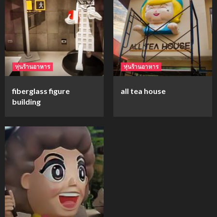
mockups
ม็อคอัพขวด bsab
4
หุ่นร้านอาหาร
หุ่นร้านอาหาร
mockups
fiberglass figure
all tea house
ม็อคอัพน้ำมันวังว่าน
building
5