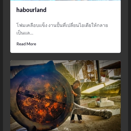
habourland
โฟมเคลือบแข็ง งานปั้นที่เปลี่ยนไอเดียให้กลาย
เป็นแล…
Read More