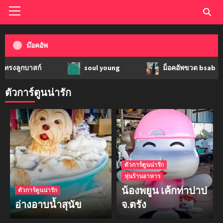
ม๊อคอัพ
บาสก์
soul young
ม็อคอัพขวด bsab
ตัวการ์ตูนน่ารัก
ตัวการ์ตูนน่ารัก
หุ่นร้านอาหาร
น้องพยูน เค้กท่าปาป
ตัวการ์ตูนน่ารัก
อ่างอาบน้ำสุนัข
จ.ตรัง