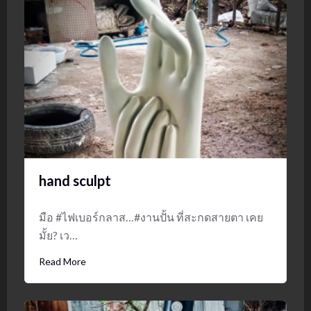
hand sculpt
มือ #ไฟเบอร์กลาส…#งานปั้น ที่สะกดสายตา เคย
มั้ย? เว…
Read More