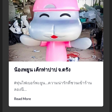
น้องพยูน เค้กท่าปาป จ.ตรัง
#หุ่นไฟเบอร์พะยูน…ความน่ารักที่ชวนเข้าร้าน
ลองนึ…
Read More