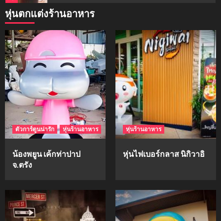
หุ่นตกแต่งร้านอาหาร
mockups
ม็อคอัพน้ำมันวังว่าน
5
mockups
hi-q
1
ตัวการ์ตูนน่ารัก
หุ่นร้านอาหาร
หุ่นร้านอาหาร
mockups
ก้อนเนื้อทรงลูกบาสก์
น้องพยูน เค้กท่าปาป
หุ่นไฟเบอร์กลาส นิกิวาอิ
2
จ.ตรัง
mockups
soul young
3