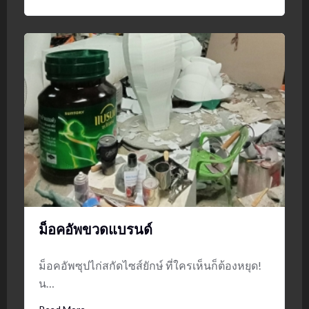
ม็อคอัพขวดแบรนด์
ม็อคอัพซุปไก่สกัดไซส์ยักษ์ ที่ใครเห็นก็ต้องหยุด!
น…