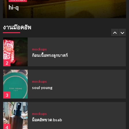
ฮาร์เบอร์แลนด์ ขอนแก่น
mockups
hi-q
งานม๊อคอัพ
1
mockups
ก้อนเนื้อทรงลูกบาสก์
2
mockups
soul young
3
mockups
ม็อคอัพขวด bsab
4