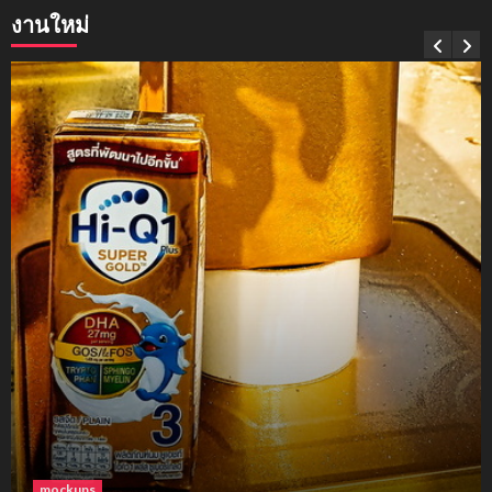
งานใหม่
mockups
soul young
3
mockups
ม็อคอัพขวด bsab
4
mockups
ม็อคอัพน้ำมันวังว่าน
5
โฟม