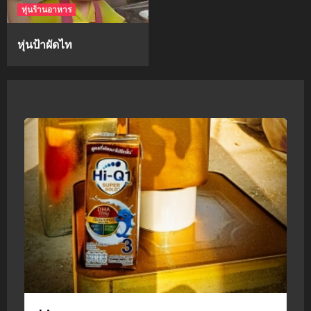
หุ่นร้านอาหาร
หุ่นป้าผัดไท