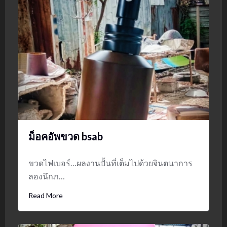
ม็อคอัพขวด bsab
ขวดไฟเบอร์…ผลงานปั้นที่เต็มไปด้วยจินตนาการ
ลองนึกภ…
Read More