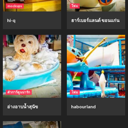
mockups
โฟม
hi-q
ฮาร์เบอร์แลนด์ ขอนแก่น
ตัวการ์ตูนน่ารัก
โฟม
อ่างอาบน้ำสุนัข
habourland