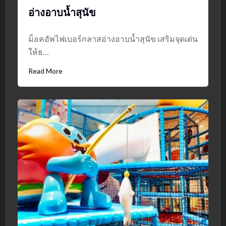
อ่างอาบน้ำสุนัข
ม็อคอัพไฟเบอร์กลาสอ่างอาบน้ำสุนัข เสริมจุดเด่น
ให้ธ…
Read More