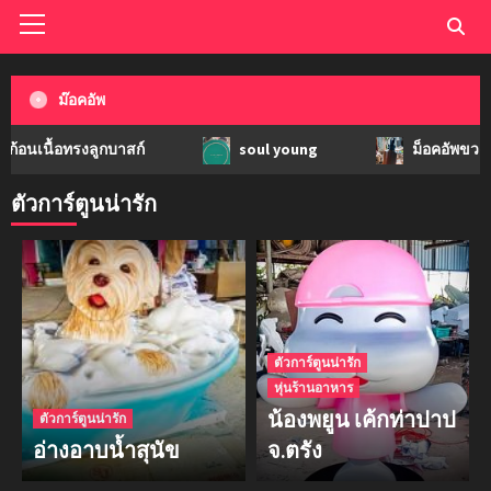
ม๊อคอัพ
้อทรงลูกบาสก์
soul young
ม็อคอัพขวด bsab
ตัวการ์ตูนน่ารัก
ตัวการ์ตูนน่ารัก
หุ่นร้านอาหาร
น้องพยูน เค้กท่าปาป
ตัวการ์ตูนน่ารัก
อ่างอาบน้ำสุนัข
จ.ตรัง