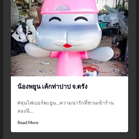
น้องพยูน เค้กท่าปาป จ.ตรัง
#หุ่นไฟเบอร์พะยูน…ความน่ารักที่ชวนเข้าร้าน
ลองนึ…
Read More