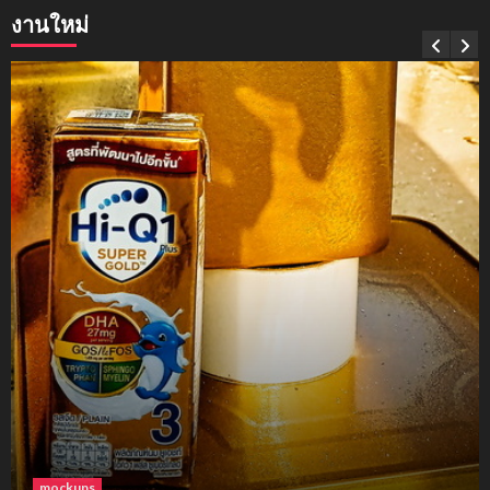
งานใหม่
mockups
soul young
3
mockups
ม็อคอัพขวด bsab
4
mockups
ม็อคอัพน้ำมันวังว่าน
5
mockups