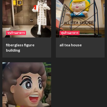
mockups
ม็อคอัพขวด bsab
4
หุ่นร้านอาหาร
หุ่นร้านอาหาร
mockups
fiberglass figure
all tea house
ม็อคอัพน้ำมันวังว่าน
building
5