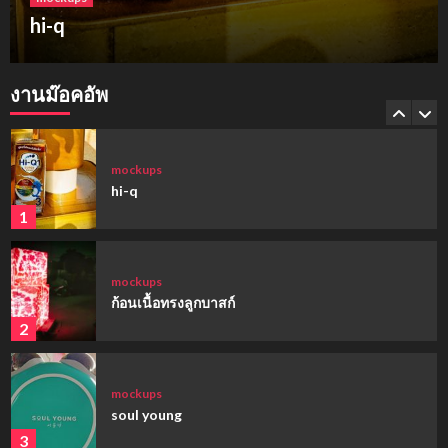
hi-q
mockups
hi-q
งานม๊อคอัพ
1
mockups
ก้อนเนื้อทรงลูกบาสก์
2
mockups
soul young
3
mockups
ม็อคอัพขวด bsab
4