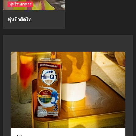
หุ่นร้านอาหาร
หุ่นป้าผัดไท