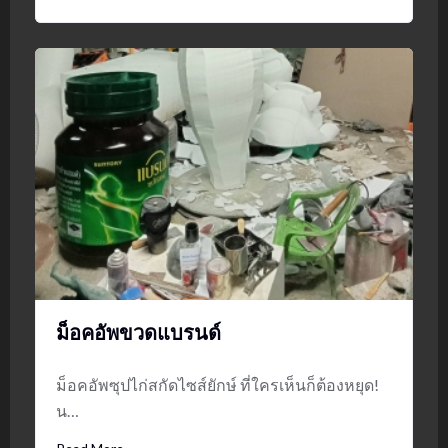
ม็อคอัพขวดแบรนด์
ม็อคอัพซุปไก่สกัดไซส์ยักษ์ ที่ใครเห็นก็ต้องหยุด!
น…