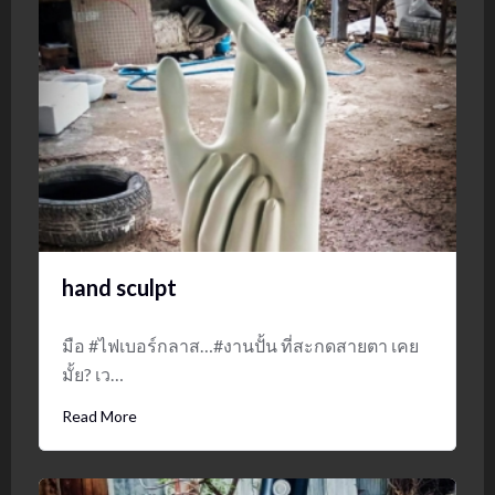
hand sculpt
มือ #ไฟเบอร์กลาส…#งานปั้น ที่สะกดสายตา เคย
มั้ย? เว…
Read More