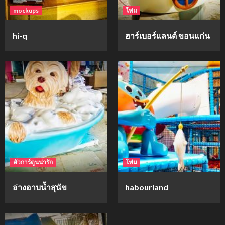
mockups
โฟม
hi-q
ฮาร์เบอร์แลนด์ ขอนแก่น
ตัวการ์ตูนน่ารัก
โฟม
อ่างอาบน้ำสุนัข
habourland