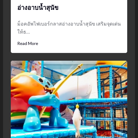
อ่างอาบน้ำสุนัข
ม็อคอัพไฟเบอร์กลาสอ่างอาบน้ำสุนัข เสริมจุดเด่น
ให้ธ…
Read More